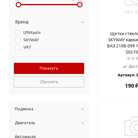
Бренд
LYNXauto
Щетка стекл
SKYWAY каркас
SKYWAY
ВАЗ 2108-099 1
VRT
S0270
Дост
Артикул: 
Сбросить
190
Подвеска
Двигатель
Автомасла