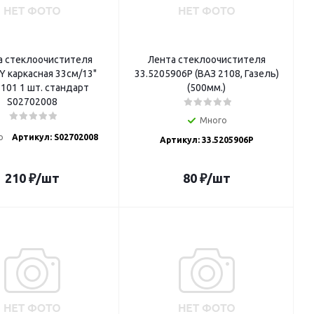
 стеклоочистителя
Лента стеклоочистителя
 каркасная 33см/13"
33.5205906Р (ВАЗ 2108, Газель)
101 1 шт. стандарт
(500мм.)
S02702008
Много
о
Артикул: S02702008
Артикул: 33.5205906Р
210
₽
/шт
80
₽
/шт