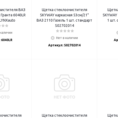
чистителя ВАЗ
Щетка стеклоочистителя
Щетка
 Гранта 6040LR
SKYWAY каркасная 53см/21"
SKYWAY 
 LYNXauto
ВАЗ 2110 Газель 1 шт. стандарт
S02702014
 наличии
Нет в наличии
 6040LR
Ар
Артикул: S02702014
оочистителя
Щетка стеклоочистителя
Щетка