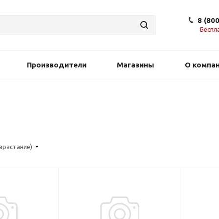
8 (80
Беспл
Производители
Магазины
О компа
озрастание)