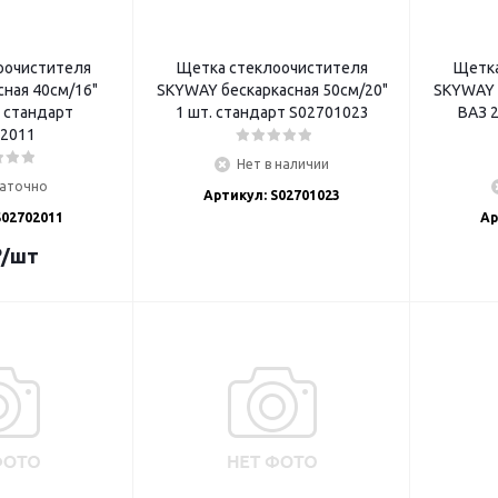
оочистителя
Щетка стеклоочистителя
Щетка
ная 40см/16"
SKYWAY бескаркасная 50см/20"
SKYWAY 
. стандарт
1 шт. стандарт S02701023
ВАЗ 2
2011
Нет в наличии
аточно
Артикул: S02701023
S02702011
Ар
₽
/шт