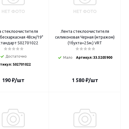
 стеклоочистителя
Лента стеклоочистителя
бескаркасная 48см/19"
силиконовая Черная (мтражом)
1 шт. стандарт S02701022
(1бухта=25м.) VRT
Достаточно
Мало
Артикул: 33.5205900
тикул: S02701022
190
₽
/шт
1 580
₽
/шт