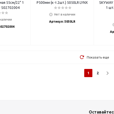
ая 55см/22" 1
P500мм (к-т.2шт.) 5050LR LYNX
SKYWAY 
шт. стандарт S02702004
1 шт
Нет в наличии
 наличии
Артикул: 5050LR
S02702004
Ар
Показать еще
1
2
Оставайтесь