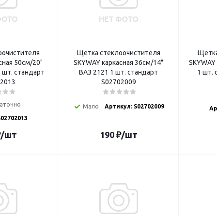
оочистителя
Щетка стеклоочистителя
Щетка
ная 50см/20"
SKYWAY каркасная 36см/14"
SKYWAY 
 шт. стандарт
ВАЗ 2121 1 шт. стандарт
2013
S02702009
аточно
Мало
Артикул: S02702009
Ар
S02702013
₽
/шт
190
₽
/шт