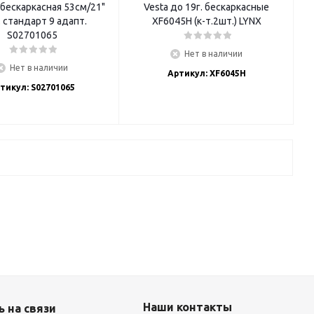
бескаркасная 53см/21"
Vesta до 19г. бескаркасные
. стандарт 9 адапт.
XF6045H (к-т.2шт.) LYNX
S02701065
Нет в наличии
Нет в наличии
Артикул: XF6045H
тикул: S02701065
Наши контакты
 на связи