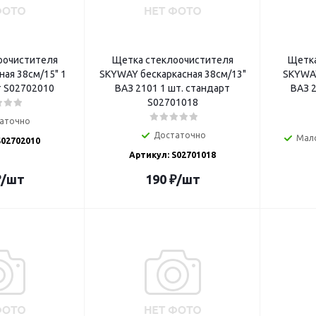
оочистителя
Щетка стеклоочистителя
Щетка
ая 38см/15" 1
SKYWAY бескаркасная 38см/13"
SKYWAY
шт. стандарт S02702010
ВАЗ 2101 1 шт. стандарт
ВАЗ 2
S02701018
аточно
Достаточно
Мал
S02702010
Артикул: S02701018
₽
/шт
190
₽
/шт