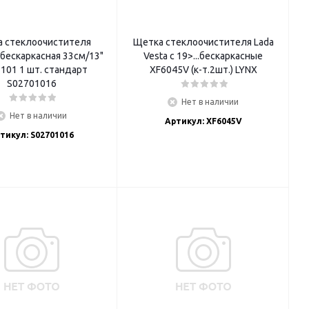
 стеклоочистителя
Щетка стеклоочистителя Lada
бескаркасная 33см/13"
Vesta c 19>...бескаркасные
101 1 шт. стандарт
XF6045V (к-т.2шт.) LYNX
S02701016
Нет в наличии
Нет в наличии
Артикул: XF6045V
тикул: S02701016