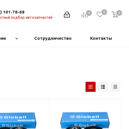
0) 101-78-68
0
0
0
0
атный подбор автозапчастей
нии
Сотрудничество
Контакты