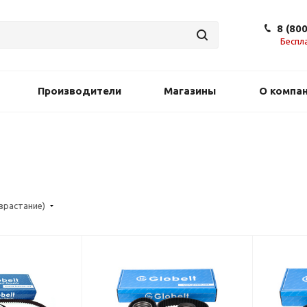
8 (80
Беспл
Производители
Магазины
О компа
озрастание)