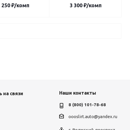
 250
₽
/комп
3 300
₽
/комп
Наши контакты
 на связи
8 (800) 101-78-68
oooslirt.auto@yandex.ru
г. Волжский, проспект