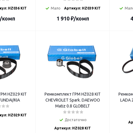
кул: HZ036 KIT
Мало
Артикул: HZ039 KIT
Мал
/комп
1 910
₽
/комп
4
РМ HZ029 KIT
Ремкомплект ГРМ HZ028 KIT
Ремком
UNDAI/KIA
CHEVROLET Spark. DAEWOO
Matiz 0.8 GLOBELT
кул: HZ029 KIT
Достаточно
Ар
Артикул: HZ028 KIT