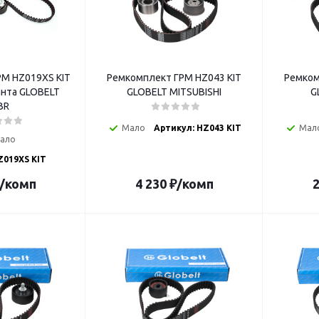
М HZ019XS KIT
Ремкомплект ГРМ HZ043 KIT
Ремком
LOBELT
GLOBELT MITSUBISHI
G
BR
Мало
Артикул: HZ043 KIT
Мал
ало
Z019XS KIT
/комп
4 230
₽
/комп
2