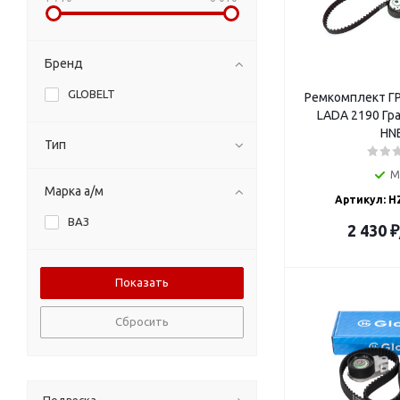
Бренд
GLOBELT
Ремкомплект ГР
LADA 2190 Гранта G
HN
Тип
М
Марка а/м
Артикул: H
ВАЗ
2 430
₽
Сбросить