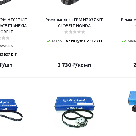
РМ HZ027 KIT
Ремкомплект ГРМ HZ037 KIT
Ремком
ACETTI/NEXIA
GLOBELT HONDA
LOBELT
Мало
Артикул: HZ037 KIT
Мал
аточно
HZ027 KIT
₽
/шт
2 730
₽
/комп
2