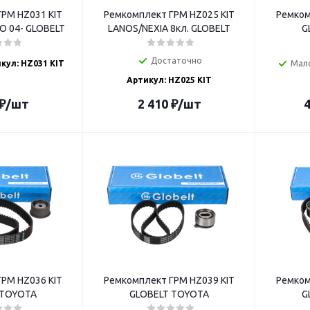
РМ HZ031 KIT
Ремкомплект ГРМ HZ025 KIT
Ремком
 04- GLOBELT
LANOS/NEXIA 8кл. GLOBELT
G
Достаточно
кул: HZ031 KIT
Мал
Артикул: HZ025 KIT
₽
/шт
2 410
₽
/шт
4
РМ HZ036 KIT
Ремкомплект ГРМ HZ039 KIT
Ремком
 TOYOTA
GLOBELT TOYOTA
G