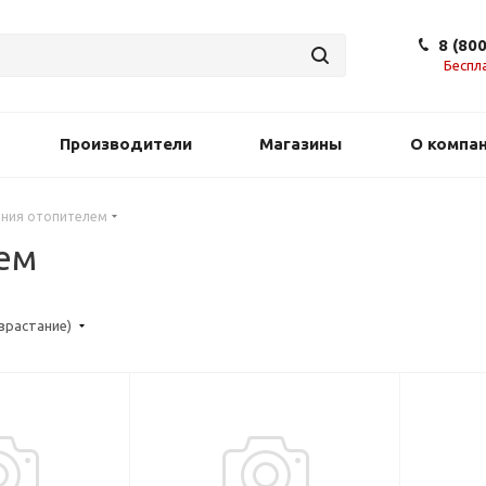
8 (80
Беспл
Производители
Магазины
О компа
ения отопителем
ем
озрастание)