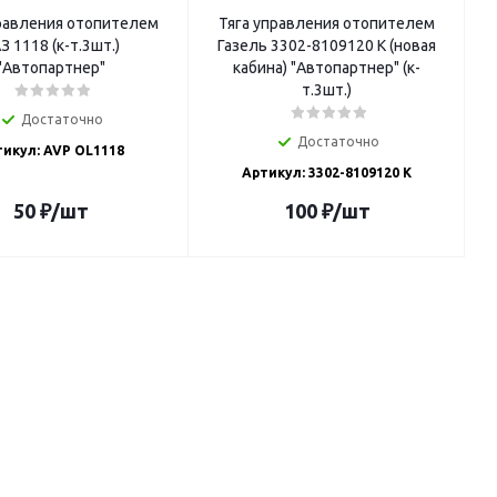
правления отопителем
Тяга управления отопителем
З 1118 (к-т.3шт.)
Газель 3302-8109120 К (новая
"Автопартнер"
кабина) "Автопартнер" (к-
т.3шт.)
Достаточно
Достаточно
икул: AVP OL1118
Артикул: 3302-8109120 К
50
₽
/шт
100
₽
/шт