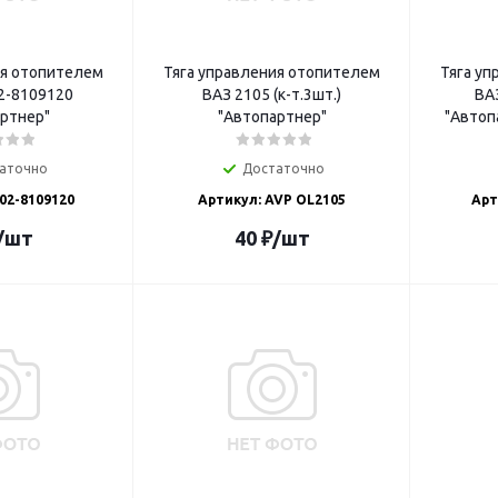
ия отопителем
Тяга управления отопителем
Тяга у
2-8109120
ВАЗ 2105 (к-т.3шт.)
ВАЗ
ртнер"
"Автопартнер"
"Автоп
аточно
Достаточно
02-8109120
Артикул: AVP OL2105
Арт
/шт
40
₽
/шт