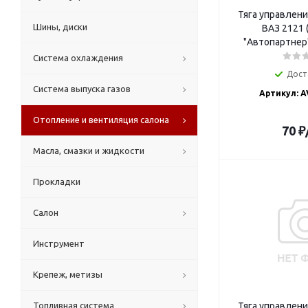
Тяга управлен
Шины, диски
ВАЗ 2121 (
"Автопартнер
Система охлаждения
Дост
Система выпуска газов
Артикул: A
Отопление и вентиляция салона
70
₽
Масла, смазки и жидкости
Прокладки
Салон
Инструмент
Крепеж, метизы
Топливная система
Тяга управлен