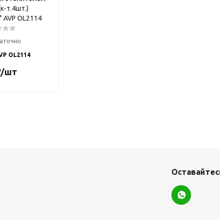
к-т.4шт.)
" AVP OL2114
аточно
VP OL2114
₽
/шт
Оставайтесь