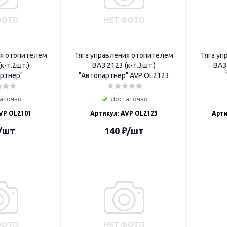
ия отопителем
Тяга управления отопителем
Тяга у
к-т.2шт.)
ВАЗ 2123 (к-т.3шт.)
ВАЗ 
ртнер"
"Автопартнер" AVP OL2123
аточно
Достаточно
VP OL2101
Артикул: AVP OL2123
Арти
/шт
140
₽
/шт