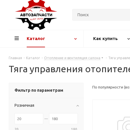
Каталог
Как купить
Главная
-
Каталог
-
Отопление и вентиляция салона
-
Тяга управл
Тяга управления отопител
По популярности (в
Фильтр по параметрам
Розничная
20
180