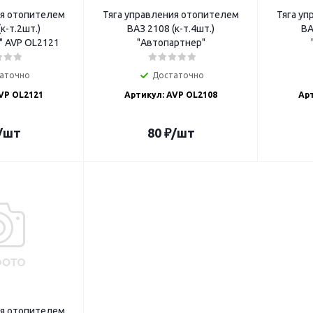
ия отопителем
Тяга управления отопителем
Тяга у
к-т.2шт.)
ВАЗ 2108 (к-т.4шт.)
ВА
" AVP OL2121
"Автопартнер"
аточно
Достаточно
VP OL2121
Артикул: AVP OL2108
Арт
/шт
80
₽
/шт
ия отопителем