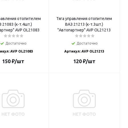
правления отопителем
Тяга управления отопителем
 21083 (к-т.4шт.)
ВАЗ 21213 (к-т.3шт.)
артнер" AVP OL21083
"Автопартнер" AVP OL21213
Достаточно
Достаточно
икул: AVP OL21083
Артикул: AVP OL21213
150
₽
/шт
120
₽
/шт