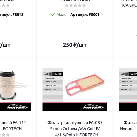
KIA SPO
тикул: FS018
Мало
Артикул: FS009
₽
/шт
250
₽
/шт
шный FA-111
Фильтр воздушный FA-085
Фильт
04~ FORTECH
Skoda Octavia /VW Golf IV
Hyundai S
1.4/1.6/Polo III FORTECH