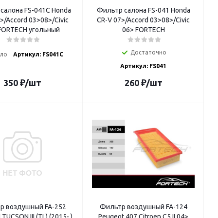
салона FS-041С Honda
Фильтр салона FS-041 Honda
>/Accord 03>08>/Civic
CR-V 07>/Accord 03>08>/Civic
FORTECH угольный
06> FORTECH
Достаточно
ло
Артикул: FS041C
Артикул: FS041
350
₽
/шт
260
₽
/шт
р воздушный FA-252
Фильтр воздушный FA-124
TUCSON III (TL) (2015- )
Peugeot 407,Citroen C5 II 04>