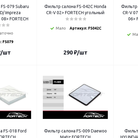
FS-079 Subaru
Фильтр салона FS-042C Honda
Фильтр 
0D/ Impreza
CR-V 02> FORTECH угольный
CR-V 07
0D 08> FORTECH
06> 
Мало
Артикул: FS042C
аточно
Ма
: FS079
₽
/шт
290
₽
/шт
 FS-018 Ford
Фильтр салона FS-009 Daewoo
Фильт
 FORTECH
Matiz FORTECH
HYUNDAI 