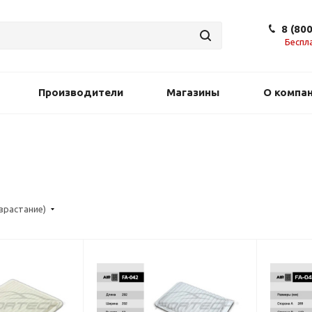
8 (80
Беспл
Производители
Магазины
О компа
озрастание)