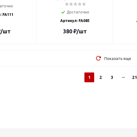
аточно
Достаточно
: FA111
Артикул: FA085
₽
/шт
380
₽
/шт
Показать еще
1
2
3
21