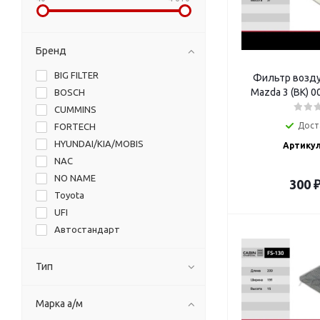
Бренд
BIG FILTER
Фильтр возду
Mazda 3 (BK) 
BOSCH
CUMMINS
Дост
FORTECH
HYUNDAI/KIA/MOBIS
Артикул
NAC
NO NAME
300
Toyota
UFI
Автостандарт
ГАЗ
камера
Тип
СОАТЭ
Форвард
Марка а/м