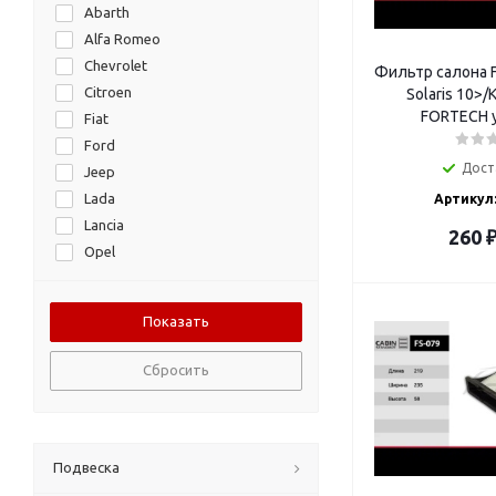
Abarth
Alfa Romeo
Chevrolet
Фильтр салона F
Citroen
Solaris 10>/Ki
FORTECH 
Fiat
Ford
Дост
Jeep
Lada
Артикул:
Lancia
260
Opel
Peugeot
Saab
Suzuki
Suzuki.
Сбросить
ГАЗ
Подвеска