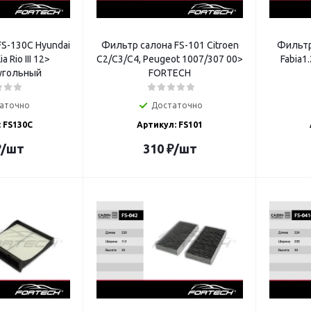
S-130C Hyundai
Фильтр салона FS-101 Citroen
Фильтр
a Rio III 12>
C2/C3/C4, Peugeot 1007/307 00>
Fabia1.
угольный
FORTECH
аточно
Достаточно
 FS130C
Артикул: FS101
₽
/шт
310
₽
/шт