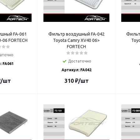
шный FA-061
Фильтр воздушный FA-042
Фильт
00-06 FORTECH
Toyota Camry XV40 06>
Toy
FORTECH
аточно
Достаточно
: FA061
Артикул: FA042
₽
/шт
310
₽
/шт