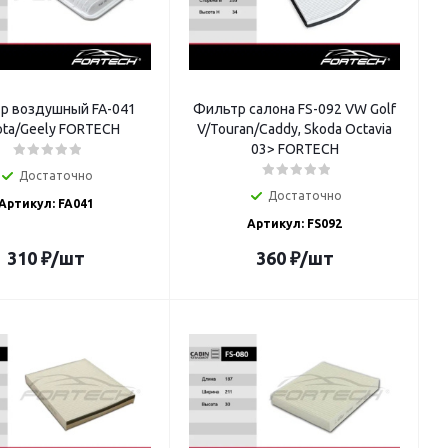
р воздушный FA-041
Фильтр салона FS-092 VW Golf
ota/Geely FORTECH
V/Touran/Caddy, Skoda Octavia
03> FORTECH
Достаточно
Достаточно
Артикул: FA041
Артикул: FS092
310
₽
/шт
360
₽
/шт