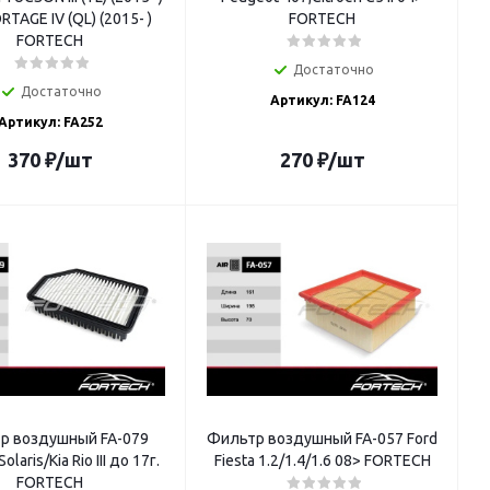
RTAGE IV (QL) (2015- )
FORTECH
FORTECH
Достаточно
Достаточно
Артикул: FA124
Артикул: FA252
370
₽
/шт
270
₽
/шт
р воздушный FA-079
Фильтр воздушный FA-057 Ford
olaris/Kia Rio III до 17г.
Fiesta 1.2/1.4/1.6 08> FORTECH
FORTECH