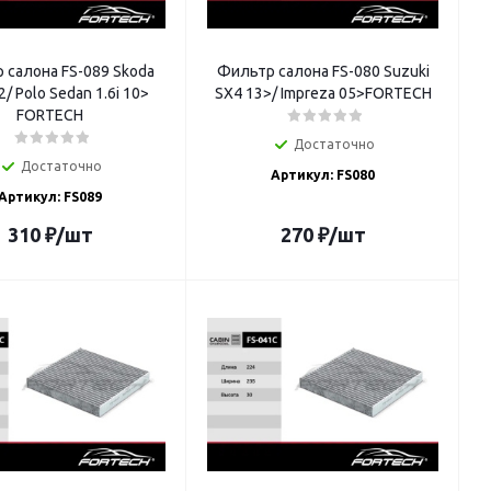
 салона FS-089 Skoda
Фильтр салона FS-080 Suzuki
2/ Polo Sedan 1.6i 10>
SX4 13>/ Impreza 05>FORTECH
FORTECH
Достаточно
Достаточно
Артикул: FS080
Артикул: FS089
310
₽
/шт
270
₽
/шт