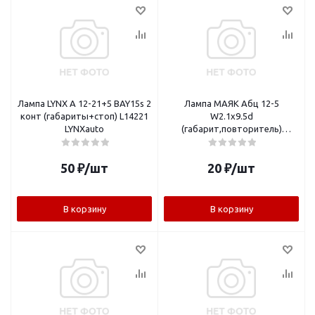
Лампа LYNX А 12-21+5 BAY15s 2
Лампа МАЯК Абц 12-5
конт (габариты+стоп) L14221
W2.1x9.5d
LYNXauto
(габарит,повторитель)
61205бц\10/ 11205бц\10
(мин.10шт)
50
₽
/шт
20
₽
/шт
В корзину
В корзину