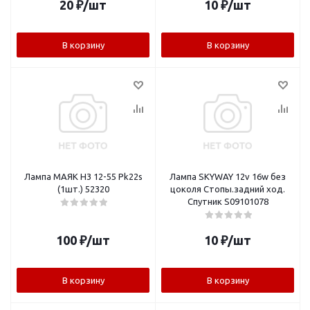
20
₽
/шт
10
₽
/шт
В корзину
В корзину
Лампа МАЯК H3 12-55 Pk22s
Лампа SKYWAY 12v 16w без
(1шт.) 52320
цоколя Стопы.задний ход.
Спутник S09101078
100
₽
/шт
10
₽
/шт
В корзину
В корзину