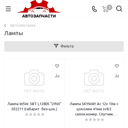
0
Автоэлектрика
Лампы
Фильтр
Лампа W5W. 5BT L12805 "LYNX"
Лампа SKYWAY Ас 12v 10w с
032211 (габарит. без цок.)
цоколем 41мм sv8.5
салон.номер. Спутник
S09101004