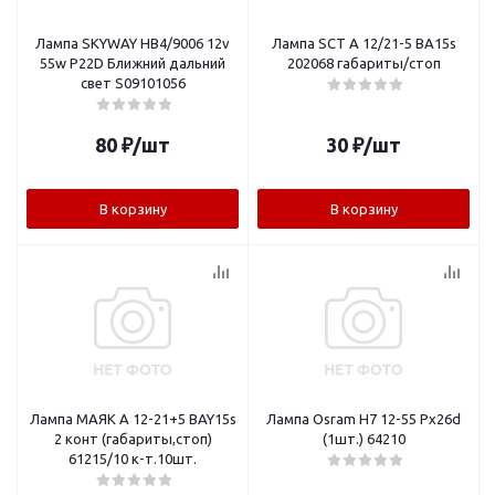
Лампа SKYWAY HB4/9006 12v
Лампа SCT А 12/21-5 BA15s
55w P22D Ближний дальний
202068 габариты/стоп
свет S09101056
80
₽
/шт
30
₽
/шт
В корзину
В корзину
Лампа МАЯК А 12-21+5 BAY15s
Лампа Osram H7 12-55 Pх26d
2 конт (габариты,стоп)
(1шт.) 64210
61215/10 к-т.10шт.