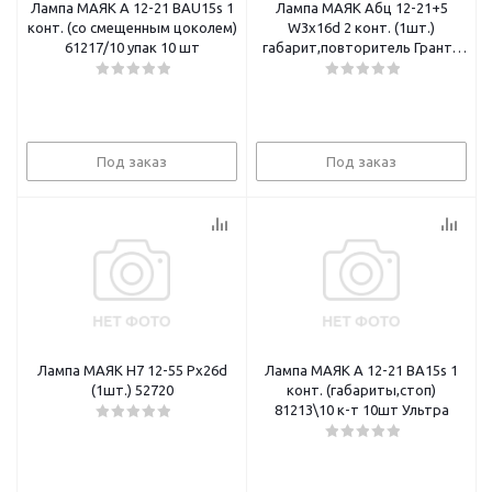
Лампа МАЯК А 12-21 BAU15s 1
Лампа МАЯК Абц 12-21+5
конт. (со смещенным цоколем)
W3x16d 2 конт. (1шт.)
61217/10 упак 10 шт
габарит,повторитель Гранта
81215бц/61215бц
Под заказ
Под заказ
Лампа МАЯК H7 12-55 Px26d
Лампа МАЯК А 12-21 BA15s 1
(1шт.) 52720
конт. (габариты,стоп)
81213\10 к-т 10шт Ультра