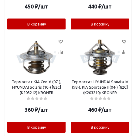
450
₽
/шт
440
₽
/шт
В корзину
В корзину
Термостат KIA Cee`d (07-),
Термостат HYUNDAI Sonata IV
HYUNDAI Solaris (10-) [82C]
(98-), KIA Sportage II (04-) [82C]
(K203212) KRONER
(K203210) KRONER
360
₽
/шт
460
₽
/шт
В корзину
В корзину