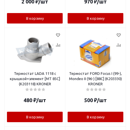
2 000
₽
/шт
970
₽
/шт
В корзину
В корзину
Термостат LADA 1118 с
Термостат FORD Focus I (99-),
крышкой+элемент [MT 85C]
Mondeo II (96-) [88C] (K203330)
(K203118) KRONER
KRONER
480
₽
/шт
500
₽
/шт
В корзину
В корзину