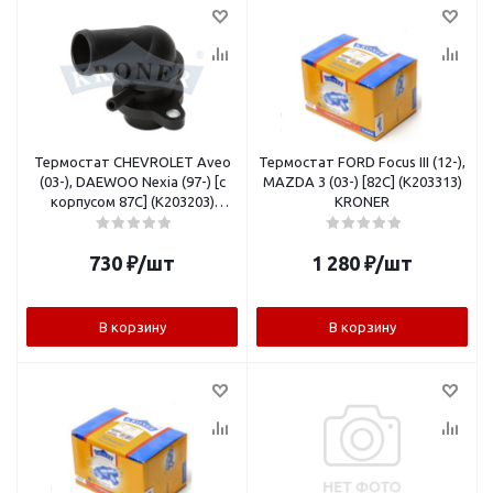
Термостат CHEVROLET Aveo
Термостат FORD Focus III (12-),
(03-), DAEWOO Nexia (97-) [с
MAZDA 3 (03-) [82C] (K203313)
корпусом 87C] (K203203)
KRONER
KRONER
730
₽
/шт
1 280
₽
/шт
В корзину
В корзину