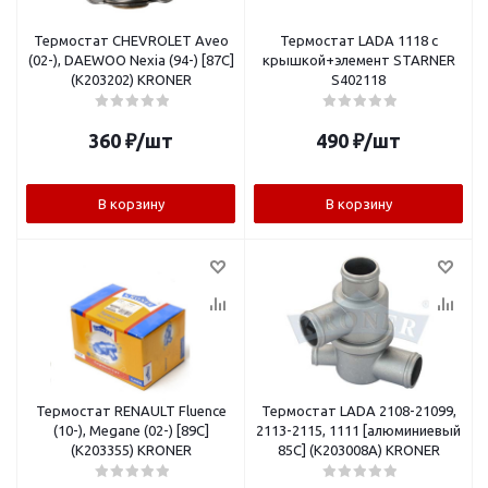
Термостат CHEVROLET Aveo
Термостат LADA 1118 с
(02-), DAEWOO Nexia (94-) [87C]
крышкой+элемент STARNER
(K203202) KRONER
S402118
360
₽
/шт
490
₽
/шт
В корзину
В корзину
Термостат RENAULT Fluence
Термостат LADA 2108-21099,
(10-), Megane (02-) [89C]
2113-2115, 1111 [алюминиевый
(K203355) KRONER
85C] (K203008A) KRONER