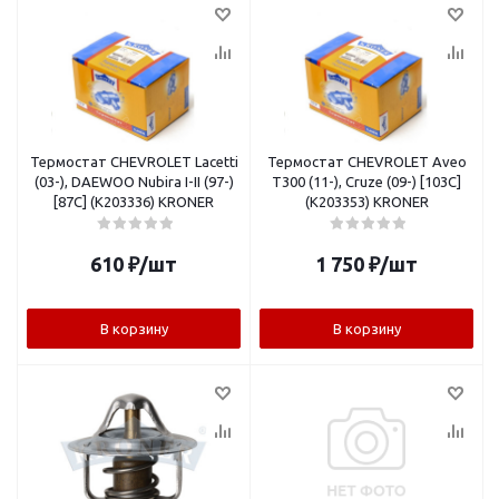
Термостат CHEVROLET Lacetti
Термостат CHEVROLET Aveo
(03-), DAEWOO Nubira I-II (97-)
T300 (11-), Cruze (09-) [103C]
[87C] (K203336) KRONER
(K203353) KRONER
610
₽
/шт
1 750
₽
/шт
В корзину
В корзину