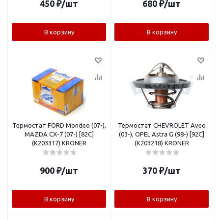
450
₽
/шт
680
₽
/шт
В корзину
В корзину
Термостат FORD Mondeo (07-),
Термостат CHEVROLET Aveo
MAZDA CX-7 (07-) [82C]
(03-), OPEL Astra G (98-) [92C]
(K203317) KRONER
(K203218) KRONER
900
₽
/шт
370
₽
/шт
В корзину
В корзину