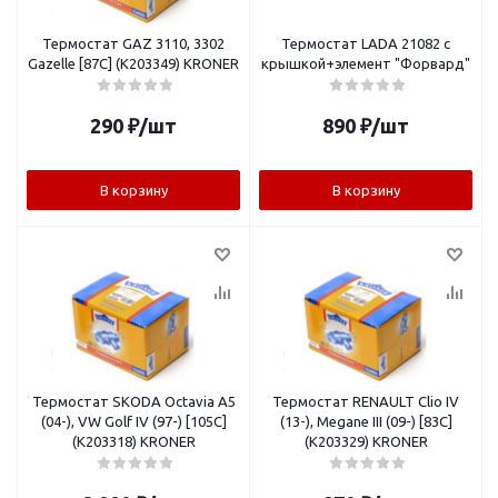
Термостат GAZ 3110, 3302
Термостат LADA 21082 с
Gazelle [87C] (K203349) KRONER
крышкой+элемент "Форвард"
290
₽
/шт
890
₽
/шт
В корзину
В корзину
Термостат SKODA Octavia A5
Термостат RENAULT Clio IV
(04-), VW Golf IV (97-) [105C]
(13-), Megane III (09-) [83C]
(K203318) KRONER
(K203329) KRONER