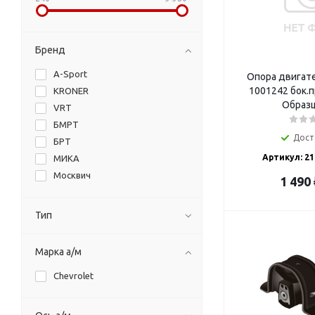
Бренд
A-Sport
Опора двигате
1001242 бок.п
KRONER
Образц
VRT
БМРТ
Дост
БРТ
Артикул: 21
МИКА
Москвич
1 490
Тип
Марка а/м
Chevrolet