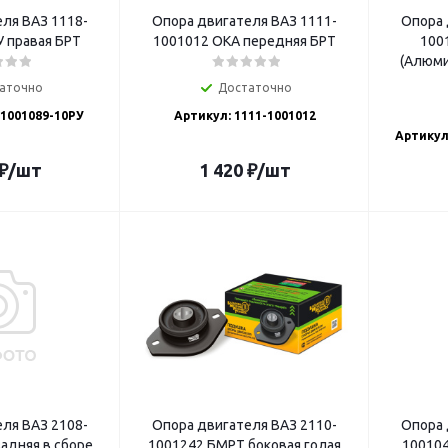
ля ВАЗ 1118-
Опора двигателя ВАЗ 1111-
Опора 
 правая БРТ
1001012 ОКА передняя БРТ
100
(Алюми
аточно
Достаточно
-1001089-10РУ
Артикул: 1111-1001012
Артикул
₽
/шт
1 420
₽
/шт
ля ВАЗ 2108-
Опора двигателя ВАЗ 2110-
Опора 
адняя в сборе
1001242 БМРТ боковая голая
1001040