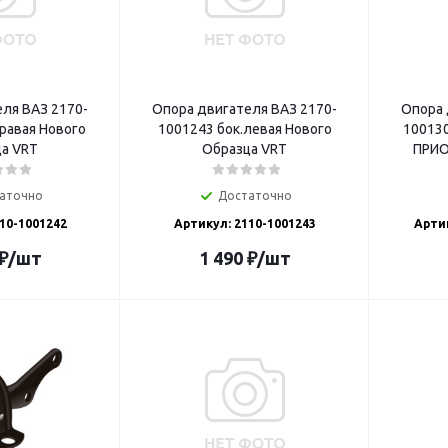
ля ВАЗ 2170-
Опора двигателя ВАЗ 2170-
Опора 
равая Нового
1001243 бок.левая Нового
100130
а VRT
Образца VRT
ПРИО
аточно
Достаточно
10-1001242
Артикул: 2110-1001243
Арти
₽
/шт
1 490
₽
/шт