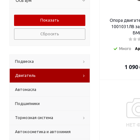
Ось а/м
Опора двигате
1001031ЛВ за
БМ
Сбросить
Много
Ар
Подвеска
1 090
Двигатель
Автомасла
Подшипники
Тормозная система
Автокосметика и автохимия