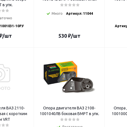
 в упк.
Много
Артикул: 11044
аточно
-1001031-10РУ
Артику
₽
/шт
530
₽
/шт
ля ВАЗ 2110-
Опора двигателя ВАЗ 2108-
Опора 
вая с коротким
1001040ЛВ боковая БМРТ в упк.
1001000
м VRT
Достаточно