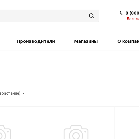
8 (80
Беспл
Производители
Магазины
О компа
озрастание)