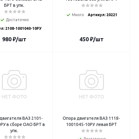
БРТ в упк.
Много
Артикул: 20221
Достаточно
л: 2108-1001040-10РУ
980
₽
/шт
450
₽
/шт
двигателя ВАЗ 2101-
Опора двигателя ВАЗ 1118-
РУ в сборе ОАО БРТ в
1001045-10РУ левая БРТ
упк.
Достаточно