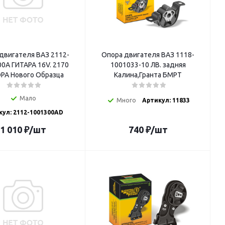
двигателя ВАЗ 2112-
Опора двигателя ВАЗ 1118-
0А ГИТАРА 16V. 2170
1001033-10 ЛВ. задняя
РА Нового Образца
Калина,Гранта БМРТ
Мало
Много
Артикул: 11833
кул: 2112-1001300AD
1 010
₽
/шт
740
₽
/шт