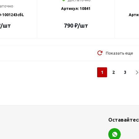
аточно
Артикул: 10841
0-1001243сбL
Арти
₽
/шт
790
₽
/шт
Показать еще
1
2
3
Оставайтесь