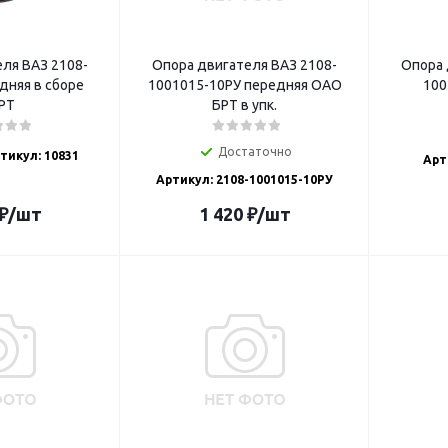
ля ВАЗ 2108-
Опора двигателя ВАЗ 2108-
Опора 
дняя в сборе
1001015-10РУ передняя ОАО
100
РТ
БРТ в упк.
Достаточно
тикул: 10831
Арт
Артикул: 2108-1001015-10РУ
₽
/шт
1 420
₽
/шт