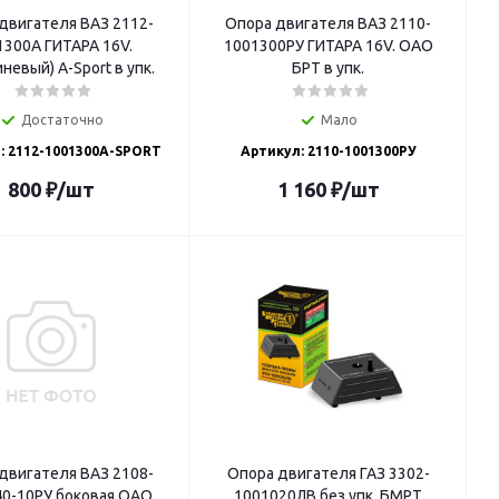
двигателя ВАЗ 2112-
Опора двигателя ВАЗ 2110-
1300А ГИТАРА 16V.
1001300РУ ГИТАРА 16V. ОАО
невый) A-Sport в упк.
БРТ в упк.
Достаточно
Мало
: 2112-1001300A-SPORT
Артикул: 2110-1001300РУ
800
₽
/шт
1 160
₽
/шт
двигателя ВАЗ 2108-
Опора двигателя ГАЗ 3302-
-10РУ боковая ОАО
1001020ЛВ без упк. БМРТ