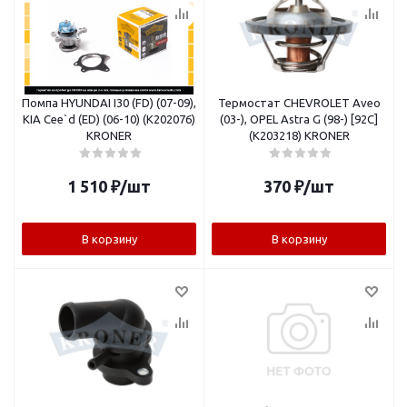
Помпа HYUNDAI I30 (FD) (07-09),
Термостат CHEVROLET Aveo
KIA Cee`d (ED) (06-10) (K202076)
(03-), OPEL Astra G (98-) [92C]
KRONER
(K203218) KRONER
1 510
₽
/шт
370
₽
/шт
В корзину
В корзину