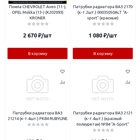
Помпа CHEVROLET Aveo (11-),
Патрубки радиатора ВАЗ 2170
OPEL Mokka (13-) (K202093)
(к-т.2шт.) 00035050ALT "A-
KRONER
sport" (красные)
2 670
₽
/шт
1 080
₽
/шт
В корзину
В корзину
Патрубки радиатора ВАЗ
Патрубки радиатора ВАЗ 2121
21214 (к-т.4шт.) РК84 RUBYLINE
(к-т.4шт.) (красный
полиуретан) №84 "A-Sport"