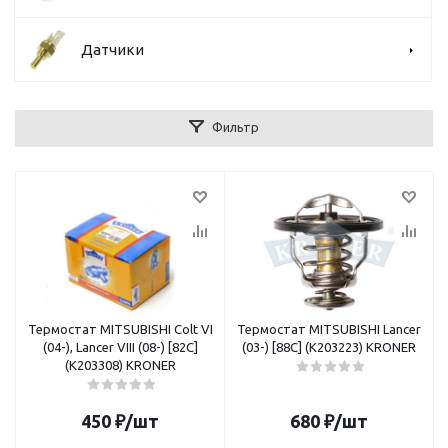
Датчики
Фильтр
Термостат MITSUBISHI Colt VI
Термостат MITSUBISHI Lancer
(04-), Lancer VIII (08-) [82C]
(03-) [88C] (K203223) KRONER
(K203308) KRONER
450
₽
/шт
680
₽
/шт