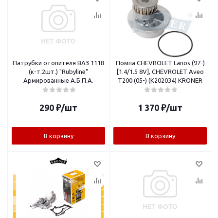
Патрубки отопителя ВАЗ 1118
Помпа CHEVROLET Lanos (97-)
(к-т.2шт.) "Rubyline"
[1.4/1.5 8V], CHEVROLET Aveo
Армированные А.Б.П.А.
T200 (05-) (K202034) KRONER
290
₽
/шт
1 370
₽
/шт
В корзину
В корзину