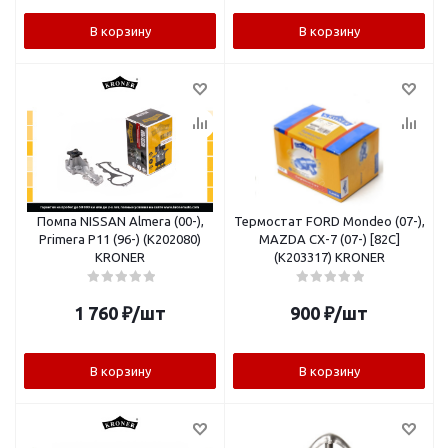
В корзину
В корзину
Помпа NISSAN Almera (00-),
Термостат FORD Mondeo (07-),
Primera P11 (96-) (K202080)
MAZDA CX-7 (07-) [82C]
KRONER
(K203317) KRONER
1 760
₽
/шт
900
₽
/шт
В корзину
В корзину