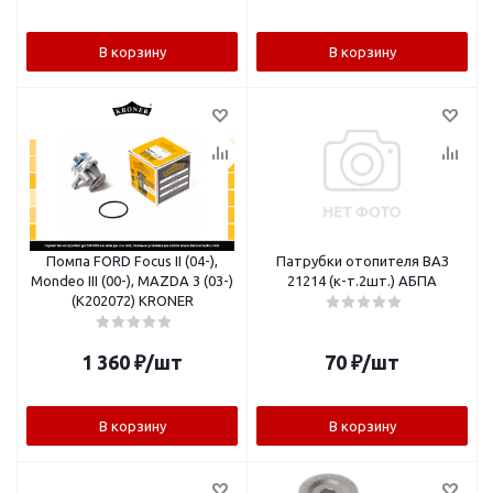
В корзину
В корзину
Помпа FORD Focus II (04-),
Патрубки отопителя ВАЗ
Mondeo III (00-), MAZDA 3 (03-)
21214 (к-т.2шт.) АБПА
(K202072) KRONER
1 360
₽
/шт
70
₽
/шт
В корзину
В корзину