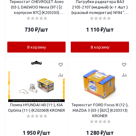
Термостат CHEVROLET Aveo
Патрубки радиатора ВАЗ
(03-), DAEWOO Nexia (97-) [с
2105-2107 (медный) (к-т.4шт.)
корпусом 87C] (K203203)
(красный полиуретан) №84 "A-
KRONER
Sport"
730
₽
/шт
1 110
₽
/шт
В корзину
В корзину
Помпа HYUNDAI I40 (11-), KIA
Термостат FORD Focus III (12-),
Optima (11-) (K202069) KRONER
MAZDA 3 (03-) [82C] (K203313)
KRONER
1 950
₽
/шт
1 280
₽
/шт