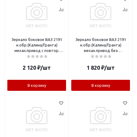
Зеркало боковое ВАЗ 2191
Зеркало боковое ВАЗ 2191
н.обр.(Калина/Гранта)
н.обр.(Калина/Гранта)
механ.привод с повтор.
механ.привод без
(обогрев) правое Лого-Д
повторителя левое Лого-Д
2 120
₽
/шт
1 820
₽
/шт
В корзину
В корзину