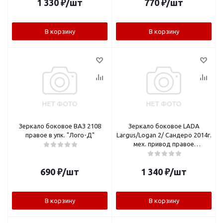
1 330
₽
/шт
770
₽
/шт
В корзину
В корзину
Зеркало боковое ВАЗ 2108
Зеркало боковое LADA
правое в упк. "Лого-Д"
Largus/Logan 2/ Сандеро 2014г.
мех. привод правое
963018428R "Лого-Д"
690
₽
/шт
1 340
₽
/шт
В корзину
В корзину