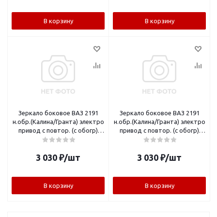
В корзину
В корзину
Зеркало боковое ВАЗ 2191
Зеркало боковое ВАЗ 2191
н.обр.(Калина/Гранта) электро
н.обр.(Калина/Гранта) электро
привод с повтор. (с обогр)
привод с повтор. (с обогр)
правое Лого-Д
левое Лого-Д
3 030
₽
/шт
3 030
₽
/шт
В корзину
В корзину