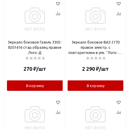
Зеркало боковое Газель 3302-
Зеркало боковое ВАЗ 2170
8201416 стар.образец правое
правое электр. с
Лого-Д
повторителем в упк. "Лого-Д"
нов./обр.
270
₽
/шт
2 290
₽
/шт
В корзину
В корзину