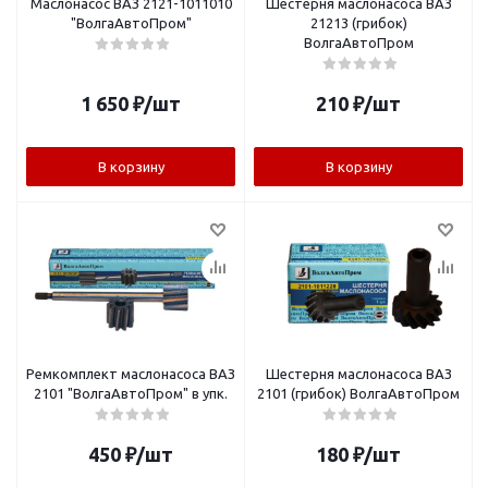
Маслонасос ВАЗ 2121-1011010
Шестерня маслонасоса ВАЗ
"ВолгаАвтоПром"
21213 (грибок)
ВолгаАвтоПром
1 650
₽
/шт
210
₽
/шт
В корзину
В корзину
Ремкомплект маслонасоса ВАЗ
Шестерня маслонасоса ВАЗ
2101 "ВолгаАвтоПром" в упк.
2101 (грибок) ВолгаАвтоПром
450
₽
/шт
180
₽
/шт