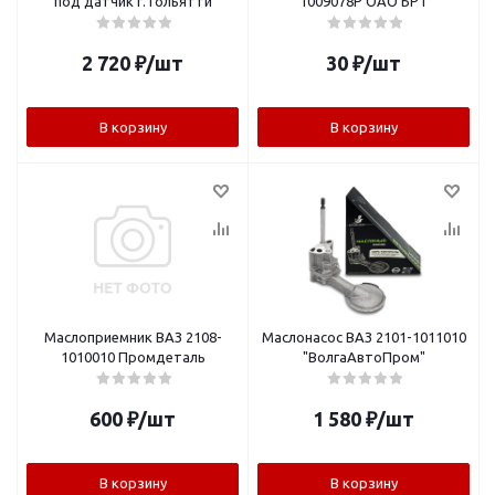
под датчик г.Тольятти
1009078Р ОАО БРТ
2 720
₽
/шт
30
₽
/шт
В корзину
В корзину
Маслоприемник ВАЗ 2108-
Маслонасос ВАЗ 2101-1011010
1010010 Промдеталь
"ВолгаАвтоПром"
600
₽
/шт
1 580
₽
/шт
В корзину
В корзину