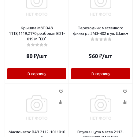
Крышка МЗГ ВАЗ
Переходник масленного
1118,1119,2170 резбовая ЕD1-
фильтра ЗМЗ-402 в уп. Шанс+
019 М "ED"
80
₽
/шт
560
₽
/шт
В корзину
В корзину
Маслонасос ВАЗ 2112-1011010
Втулка щупа масла 2112-