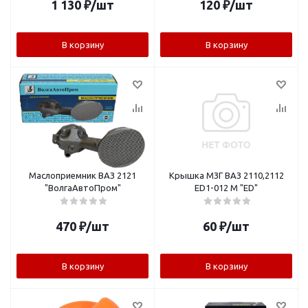
1 130
₽
/шт
120
₽
/шт
В корзину
В корзину
Маслоприемник ВАЗ 2121
Крышка МЗГ ВАЗ 2110,2112
"ВолгаАвтоПром"
ED1-012 М "ED"
470
₽
/шт
60
₽
/шт
В корзину
В корзину