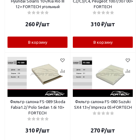
Hyundai Solaris 10>/Kia Rio III
C2/C3/C4, Peugeot 1007/307 00>
12> FORTECH угольный
FORTECH
260
₽
/шт
310
₽
/шт
В корзину
В корзину
Фильтр салона FS-089 Skoda
Фильтр салона FS-080 Suzuki
Fabia1.2/ Polo Sedan 1.6i 10>
SX4 13>/ Impreza 05>FORTECH
FORTECH
310
₽
/шт
270
₽
/шт