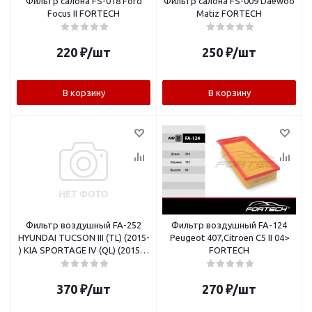
Фильтр салона FS-018 Ford
Фильтр салона FS-009 Daewoo
Focus II FORTECH
Matiz FORTECH
220
₽
/шт
250
₽
/шт
В корзину
В корзину
Фильтр воздушный FA-252
Фильтр воздушный FA-124
HYUNDAI TUCSON III (TL) (2015-
Peugeot 407,Citroen C5 II 04>
) KIA SPORTAGE IV (QL) (2015- )
FORTECH
FORTECH
370
₽
/шт
270
₽
/шт