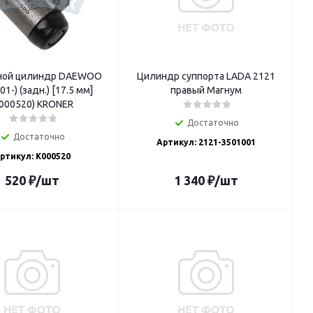
ной цилиндр DAEWOO
Цилиндр суппорта LADA 2121
(01-) (задн.) [17.5 мм]
правый Магнум
K000520) KRONER
Достаточно
Достаточно
Артикул: 2121-3501001
ртикул: K000520
520
₽
/шт
1 340
₽
/шт