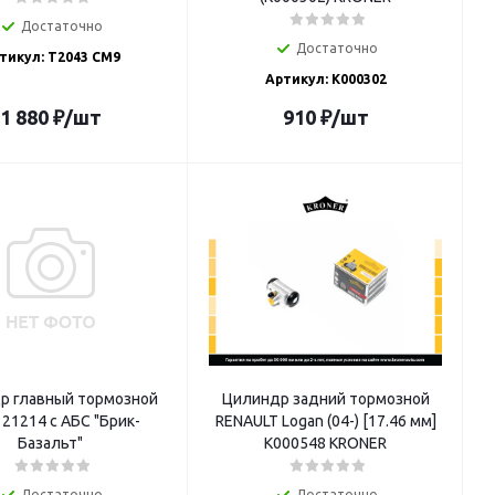
Достаточно
Достаточно
тикул: T2043 CM9
Артикул: K000302
1 880
₽
/шт
910
₽
/шт
р главный тормозной
Цилиндр задний тормозной
21214 с АБС "Брик-
RENAULT Logan (04-) [17.46 мм]
Базальт"
K000548 KRONER
Достаточно
Достаточно