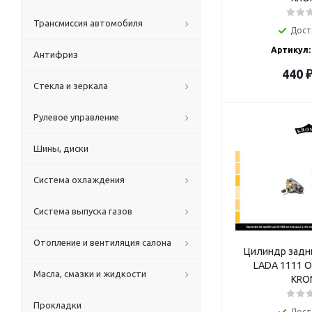
Трансмиссия автомобиля
Дост
Артикул:
Антифриз
440
Стекла и зеркала
Рулевое управление
Шины, диски
Система охлаждения
Система выпуска газов
Отопление и вентиляция салона
Цилиндр задн
LADA 1111 О
Масла, смазки и жидкости
KRO
Прокладки
Дост