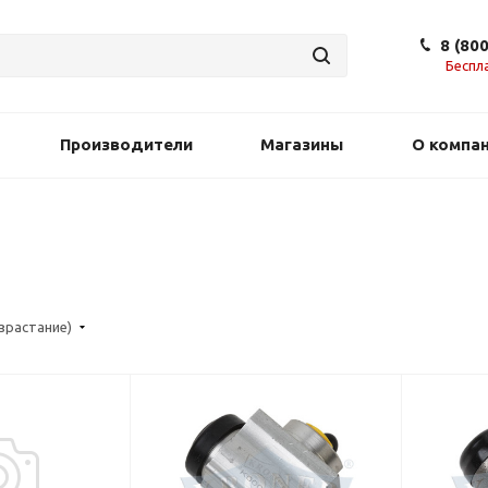
8 (80
Беспл
Производители
Магазины
О компа
озрастание)