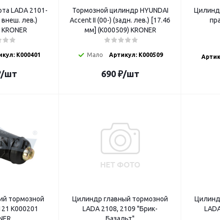
та LADA 2101-
Тормозной цилиндр HYUNDAI
Цилиндр
 внеш. лев.)
Accent II (00-) (задн. лев.) [17.46
пра
) KRONER
мм] (K000509) KRONER
икул: K000401
Мало
Артикул: K000509
Артик
₽
/шт
690
₽
/шт
ий тормозной
Цилиндр главный тормозной
Цилинд
121 K000201
LADA 2108, 2109 "Брик-
LADA
NER
Базальт"