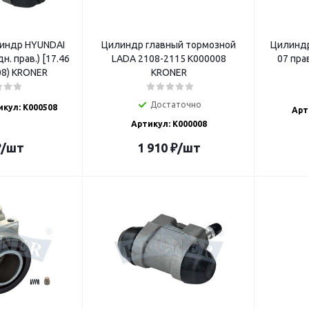
индр HYUNDAI
Цилиндр главный тормозной
Цилиндр
адн. прав.) [17.46
LADA 2108-2115 K000008
07 пра
08) KRONER
KRONER
Достаточно
икул: K000508
Арт
Артикул: K000008
₽
/шт
1 910
₽
/шт