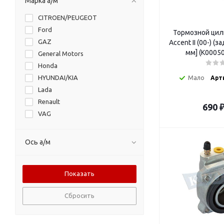
Марка а/м
CITROEN/PEUGEOT
Ford
Тормозной цил
GAZ
Accent II (00-) (з
мм] (K0005
General Motors
Honda
HYUNDAI/KIA
Мало
Арт
Lada
Renault
690
VAG
Ось а/м
Сбросить