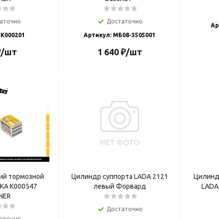
аточно
Достаточно
Ар
 K000201
Артикул: МБ08-3505001
₽
/шт
1 640
₽
/шт
ий тормозной
Цилиндр суппорта LADA 2121
Цилинд
КА K000547
левый Форвард
LADA 
NER
Достаточно
аточно