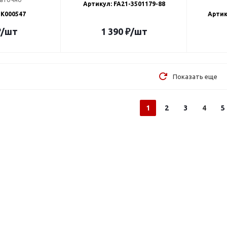
Артикул: FA21-3501179-88
 K000547
Артик
₽
/шт
1 390
₽
/шт
Показать еще
1
2
3
4
5