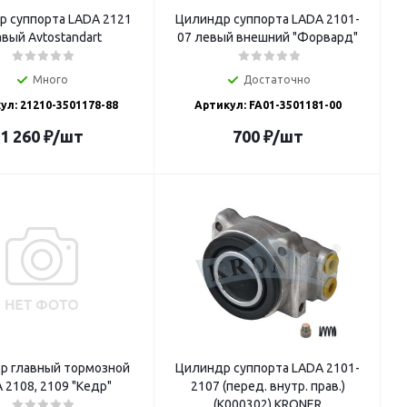
 суппорта LADA 2121
Цилиндр суппорта LADA 2101-
вый Avtostandart
07 левый внешний "Форвард"
Много
Достаточно
ул: 21210-3501178-88
Артикул: FA01-3501181-00
1 260
₽
/шт
700
₽
/шт
р главный тормозной
Цилиндр суппорта LADA 2101-
 2108, 2109 "Кедр"
2107 (перед. внутр. прав.)
(K000302) KRONER