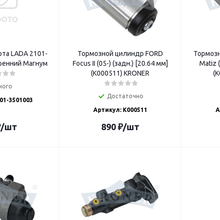
та LADA 2101-
Тормозной цилиндр FORD
Тормоз
ренний Магнум
Focus II (05-) (задн.) [20.64 мм]
Matiz 
(K000511) KRONER
(
ного
Достаточно
01-3501003
Артикул: K000511
А
₽
/шт
890
₽
/шт