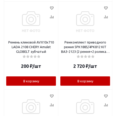
Ремень клиновой AVX10x710
Ремкомплект приводного
LADA 2108 CHERY Amulet
ремня 5PK1885/4PK812 KIT
GLOBELT зубчатый
ВАЗ-2123 (2 ремня+2 ролика) с
AC GLOBELT
200
₽
/шт
2 720
₽
/шт
В корзину
В корзину