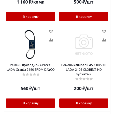
1 160
₽
/комп
500
₽
/шт
В корзину
В корзину
Ремень приводной 6PK995
Ремень клиновой AVX10x710
LADA Granta 2190 EPDM DAYCO
LADA 2108 GLOBELT HD
зубчатый
560
₽
/шт
200
₽
/шт
В корзину
В корзину