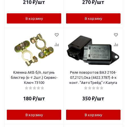
210
₽
/шт
270
₽
/шт
В корзину
В корзину
Клемма АКБ б/п. латунь
Реле поворотов ВАЗ 2104-
блистер (к-т.2шт.) Сервис-
07,2121,Ока (4422.3787) 4-х
Ключ 73100
конт. "АвтоТрейд" г.Калуга
180
₽
/шт
350
₽
/шт
В корзину
В корзину