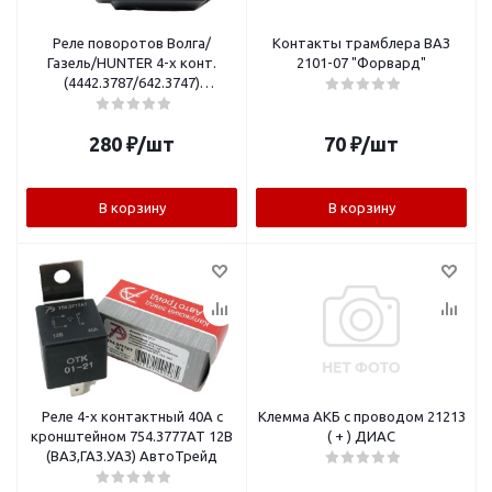
Реле поворотов Волга/
Контакты трамблера ВАЗ
Газель/HUNTER 4-х конт.
2101-07 "Форвард"
(4442.3787/642.3747)
"АвтоТрейд"
280
₽
/шт
70
₽
/шт
В корзину
В корзину
Реле 4-х контактный 40А с
Клемма АКБ с проводом 21213
кронштейном 754.3777АТ 12В
( + ) ДИАС
(ВАЗ,ГАЗ.УАЗ) АвтоТрейд