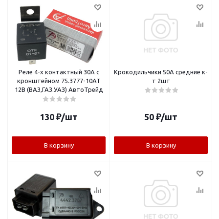
Реле 4-х контактный 30А с
Крокодильчики 50А средние к-
кронштейном 75.3777-10АТ
т 2шт
12В (ВАЗ,ГАЗ.УАЗ) АвтоТрейд
130
₽
/шт
50
₽
/шт
В корзину
В корзину