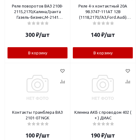
Реле поворотов ВАЗ 2108-
Реле 4-х контактный 20А
2115,2170,Калина,Гранта
98.3747-111АТ 12В
Газель-Бизнес,М-2141
(1118,2170,ГАЗ,Ford.Audi)
(444.3787) 3-х
АвтоТрейд малая
конт."АвтоТрейд"
300
₽
/шт
140
₽
/шт
В корзину
В корзину
Контакты трамблера ВАЗ
Клемма АКБ с проводом 402 (
2101-07 NGK
+ ) ДИАС
100
₽
/шт
190
₽
/шт