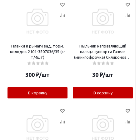
Планки и рычаги зад. торм.
Пыльник направляющий
колодок 2101-3507036/35 (к-
пальца суппорта Газель
т/4шт)
(минигофрочка) Силиконовый
синий
300
₽
/шт
30
₽
/шт
В корзину
В корзину