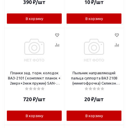
390
₽
/шт
10
₽
/шт
В корзину
В корзину
Планки зад. торм. колодок
Пыльник направляющий
ВАЗ-2101 ( комплект планок +
пальца суппорта ВАЗ 2108
2верх+2ниж пружин) SAN-D
(минигофрочка) Силикон
WL2010
черный
720
₽
/шт
20
₽
/шт
В корзину
В корзину