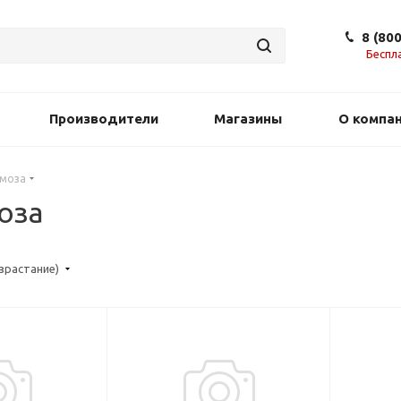
8 (80
Беспл
Производители
Магазины
О компа
рмоза
оза
озрастание)