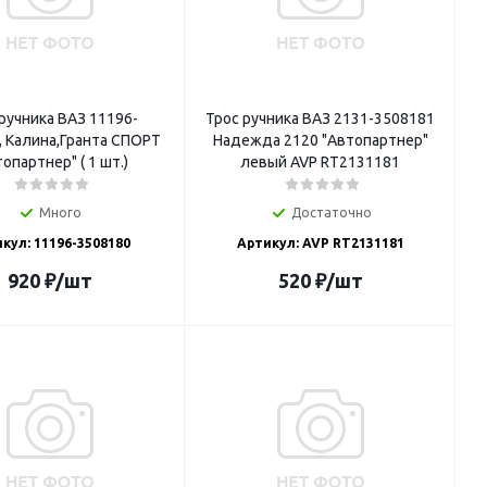
ручника ВАЗ 11196-
Трос ручника ВАЗ 2131-3508181
, Калина,Гранта СПОРТ
Надежда 2120 "Автопартнер"
опартнер" ( 1 шт.)
левый AVP RT2131181
Много
Достаточно
кул: 11196-3508180
Артикул: AVP RT2131181
920
₽
/шт
520
₽
/шт