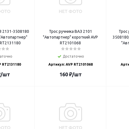
З 2131-3508180
Трос ручника ВАЗ 2101
Трос 
"Автопартнер"
"Автопартнер" короткий AVP
3508180
 RT2131180
RT2101068
"Авт
аточно
Достаточно
P RT2131180
Артикул: AVP RT2101068
Арти
₽
/шт
160
₽
/шт