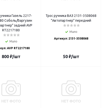
ручника Газель 2217-
Трос ручника ВАЗ 2131-3508068
80 Соболь/Баргузин
"Автопартнер" передний
партнер" задний AVP
RT2217180
Мало
Артикул: 2131-3508068
Мало
кул: AVP RT2217180
800
₽
/шт
50
₽
/шт