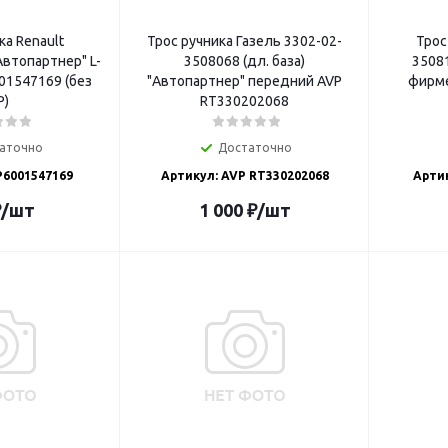
ка Renault
Трос ручника Газель 3302-02-
Трос
Автопартнер" L-
3508068 (дл. база)
3508
01547169 (без
"Автопартнер" передний AVP
фирме
Р)
RT330202068
аточно
Достаточно
P6001547169
Артикул: AVP RT330202068
Артик
₽
/шт
1 000
₽
/шт