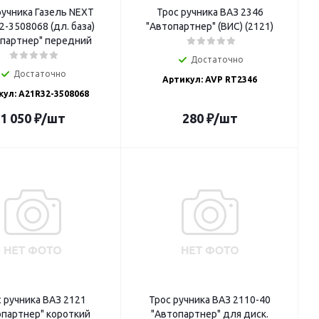
ручника Газель NEXT
Трос ручника ВАЗ 2346
-3508068 (дл. база)
"Автопартнер" (ВИС) (2121)
партнер" передний
Достаточно
Достаточно
Артикул: AVP RT2346
кул: A21R32-3508068
1 050
₽
/шт
280
₽
/шт
 ручника ВАЗ 2121
Трос ручника ВАЗ 2110-40
опартнер" короткий
"Автопартнер" для диск.