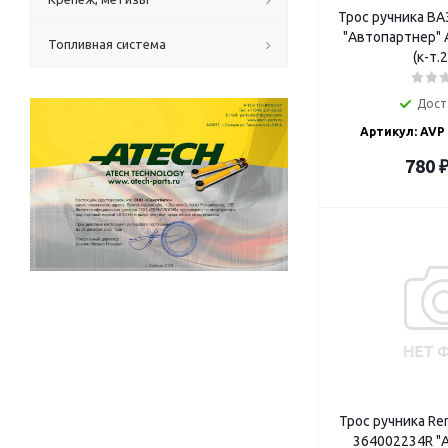
Трос ручника ВА
"Автопартнер" AVP RT2108180
Топливная система
(к-т.
Дост
Артикул: AVP
780
Трос ручника Ren
364002234R "