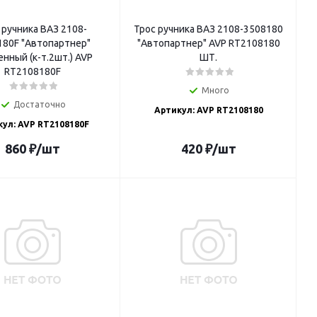
 ручника ВАЗ 2108-
Трос ручника ВАЗ 2108-3508180
180F "Автопартнер"
"Автопартнер" AVP RT2108180
нный (к-т.2шт.) AVP
ШТ.
RT2108180F
Много
Достаточно
Артикул: AVP RT2108180
ул: AVP RT2108180F
860
₽
/шт
420
₽
/шт