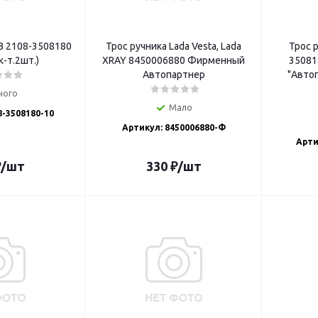
З 2108-3508180
Трос ручника Lada Vesta, Lada
Трос 
-т.2шт.)
XRAY 8450006880 Фирменный
35081
Автопартнер
"Авто
ного
Мало
8-3508180-10
Артикул: 8450006880-Ф
Арти
₽
/шт
330
₽
/шт