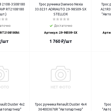
З 2108-3508180
Трос ручника Daewoo Nexia
Трос 
33.0231 ADRIAUTO 29-98509-SX
A21R32
2шт.)
STELLOX
"Авто
аточно
Достаточно
 RT2108180kt
Артикул: 29-98509-SX
Арти
₽
/шт
1 760
₽
/шт
ault Duster 4x2
Трос ручника Renault Duster 4x4
Трос
Автопартнер"
364003676R "Автопартнер"
"Авт