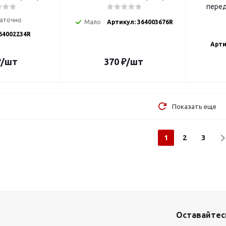
перед
аточно
Мало
Артикул: 364003676R
64002234R
Арти
₽
/шт
370
₽
/шт
Показать еще
1
2
3
Оставайтесь