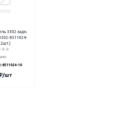
 задн.
.2шт.)
ало
2-8511024-10
₽
/шт