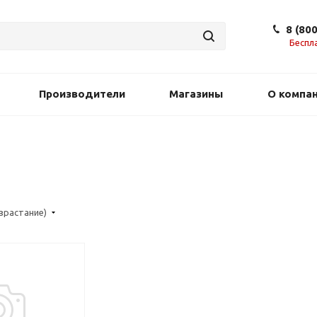
8 (80
Беспл
Производители
Магазины
О компа
озрастание)