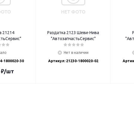
а 21214
Раздатка 2123 Шеви-Нива
стьСервис"
"АвтозапчастьСервис"
"Ав
ало
Нет в наличии
4-1800020-30
Артикул: 21230-1800020-02
Артик
₽
/шт