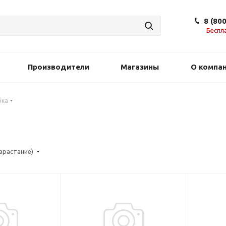
8 (80
Беспл
Производители
Магазины
О компа
бка
озрастание)