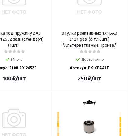
ка под пружину ВАЗ
Втулки реактивных тяг ВАЗ
12652 зад. (стандарт)
2121 рез. (к-т.10шт.)
(1шт.)
"Альтернативные Произв."
Много
Достаточно
кул: 2108-2912652P
Артикул: РК10PAALT
100
₽
/шт
250
₽
/шт