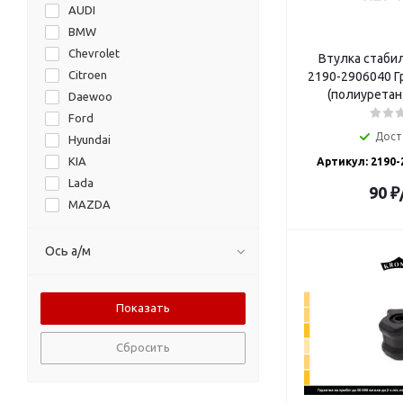
AUDI
Завод ТРУД
BMW
ЛОГО-Д
Chevrolet
Втулка стаби
Москвич
Citroen
2190-2906040 Гр
Начало
(полиуретан 
Daewoo
ПИК
Ford
ПРОМДЕТАЛЬ
Дост
Hyundai
СЭВИ
KIA
Артикул: 2190
Форвард
Lada
ШАНС+
90
₽
MAZDA
MERCEDES-BENZ
Mitsubishi
Ось а/м
Nissan
Opel
Peugeot
Renault
Сбросить
Skoda
SUBARU
Suzuki