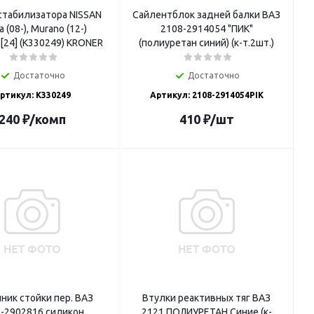
стабилизатора NISSAN
Сайлентблок задней балки ВАЗ
 (08-), Murano (12-)
2108-2914054 "ПИК"
 [24] (K330249) KRONER
(полиуретан синий) (к-т.2шт.)
Достаточно
Достаточно
ртикул: K330249
Артикул: 2108-2914054PIK
240
₽
/комп
410
₽
/шт
ник стойки пер. ВАЗ
Втулки реактивных тяг ВАЗ
-2902816 силикон.
2121 ПОЛИУРЕТАН Синие (к-