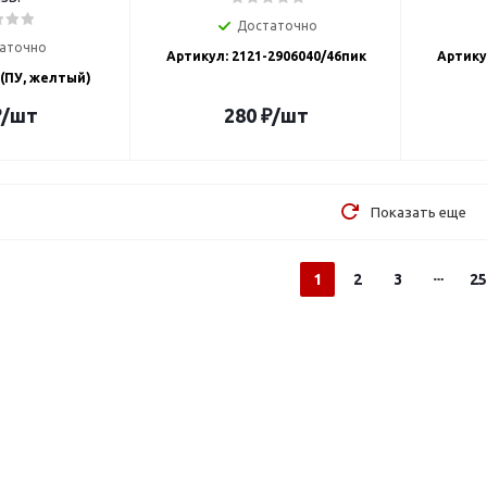
Достаточно
аточно
Артикул: 2121-2906040/46пик
Артику
 (ПУ, желтый)
₽
/шт
280
₽
/шт
Показать еще
1
2
3
25