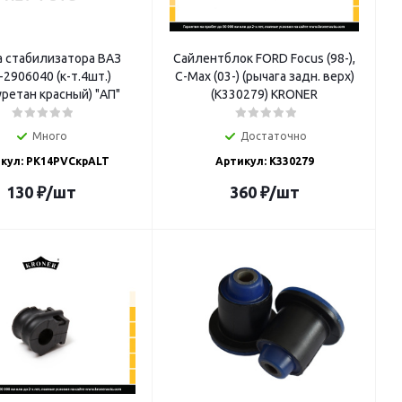
а стабилизатора ВАЗ
Сайлентблок FORD Focus (98-),
-2906040 (к-т.4шт.)
C-Max (03-) (рычага задн. верх)
ретан красный) "АП"
(K330279) KRONER
Много
Достаточно
кул: РК14PVCкрALT
Артикул: K330279
130
₽
/шт
360
₽
/шт