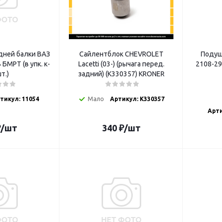
дней балки ВАЗ
Сайлентблок CHEVROLET
Подуш
БМРТ (в упк. к-
Lacetti (03-) (рычага перед.
2108-29
т.)
задний) (K330357) KRONER
тикул: 11054
Мало
Артикул: K330357
Арти
₽
/шт
340
₽
/шт