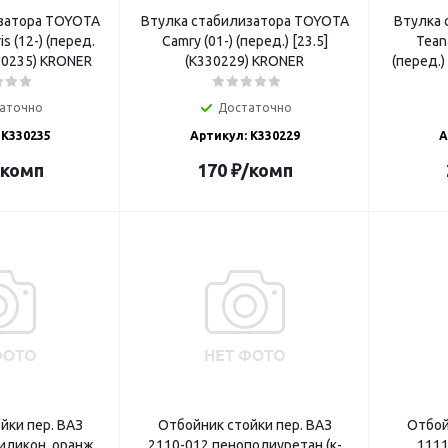
затора TOYOTA
Втулка стабилизатора TOYOTA
Втулка 
ris (12-) (перед.
Camry (01-) (перед.) [23.5]
Teana
330235) KRONER
(K330229) KRONER
(перед.)
аточно
Достаточно
 K330235
Артикул: K330229
А
/комп
170
₽
/комп
йки пер. ВАЗ
Отбойник стойки пер. ВАЗ
Отбой
иликон. оранж.
2110-012 пенополиуретан (к-
1111