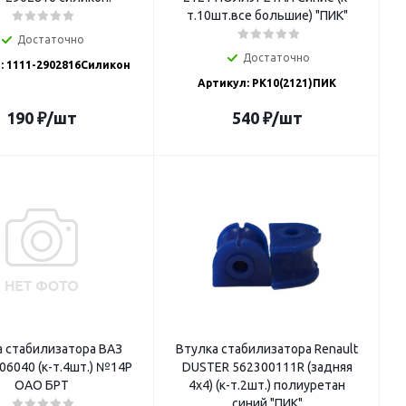
т.10шт.все большие) "ПИК"
Достаточно
Достаточно
: 1111-2902816Силикон
Артикул: РК10(2121)ПИК
190
₽
/шт
540
₽
/шт
а стабилизатора ВАЗ
Втулка стабилизатора Renault
06040 (к-т.4шт.) №14Р
DUSTER 562300111R (задняя
ОАО БРТ
4х4) (к-т.2шт.) полиуретан
синий "ПИК"