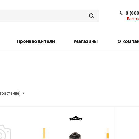
8 (80
Беспл
Производители
Магазины
О компа
озрастание)