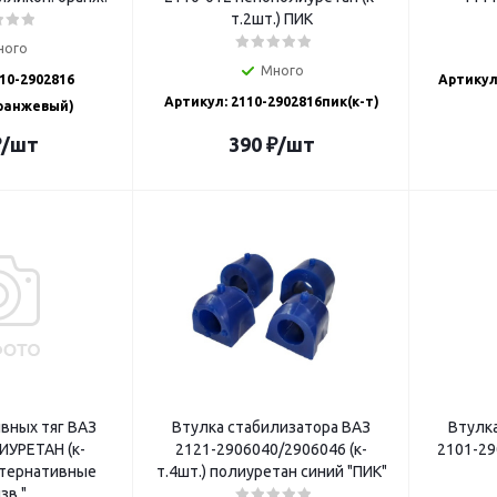
т.2шт.) ПИК
ного
Много
10-2902816
Артикул
Артикул: 2110-2902816пик(к-т)
оранжевый)
₽
/шт
390
₽
/шт
вных тяг ВАЗ
Втулка стабилизатора ВАЗ
Втулк
ИУРЕТАН (к-
2121-2906040/2906046 (к-
2101-29
ьтернативные
т.4шт.) полиуретан синий "ПИК"
зв."