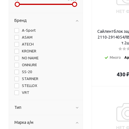
Бренд
A-Sport
Сайлентблок за
2110-2914054ЛВ 
ASAM
т.2ш
ATECH
KRONER
Много
Ар
NO NAME
ONNURIl
SS-20
430
STARNER
STELLOX
VRT
БАК
БМРТ
Тип
БРТ
ВАЗ
Марка а/м
ВолгаАвтоПром