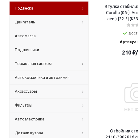
TOYOTA
Втулка стабили
Подвеска
Corolla (06-), Au
VAG
лев.) [22.5] (K
VW
Двигатель
Дост
Автомасла
Артикул:
Подшипники
210
₽
Тормозная система
Автокосметика и автохимия
Аксессуары
Фильтры
Автоэлектрика
Отбойник сто
Детали кузова
2110-2902816 с