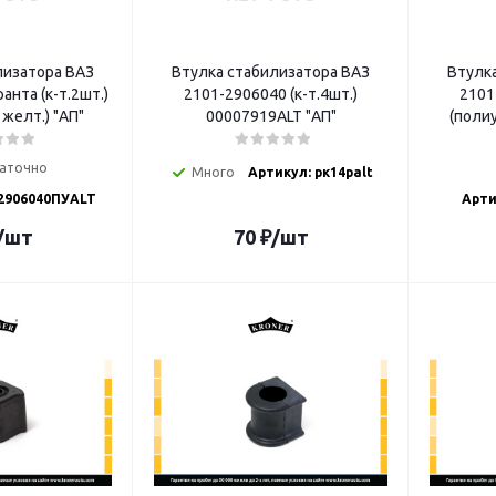
лизатора ВАЗ
Втулка стабилизатора ВАЗ
Втулк
анта (к-т.2шт.)
2101-2906040 (к-т.4шт.)
2101
желт.) "АП"
00007919ALT "АП"
(полиу
аточно
Много
Артикул: рк14palt
-2906040ПУALT
Арти
/шт
70
₽
/шт