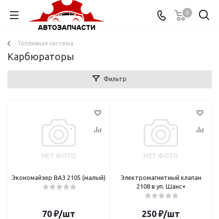
0
Топливная система
Карбюраторы
Фильтр
Экономайзер ВАЗ 2105 (малый)
Электромагнитный клапан
2108 в уп. Шанс+
70
₽
/шт
250
₽
/шт