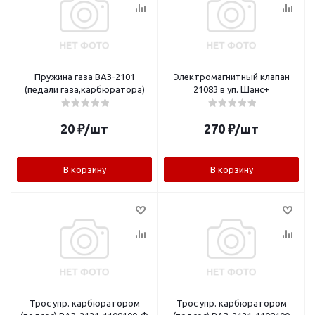
Пружина газа ВАЗ-2101
Электромагнитный клапан
(педали газа,карбюратора)
21083 в уп. Шанс+
20
₽
/шт
270
₽
/шт
В корзину
В корзину
Трос упр. карбюратором
Трос упр. карбюратором