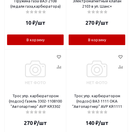
Пружина газа ВАЗ-2108
Электромагнитный клапан
(педали газа,карбюратора)
2103 в уп. Шанс+
10
₽
/шт
270
₽
/шт
В корзину
В корзину
Трос упр. карбюратором
Трос упр. карбюратором
(подсос) Газель 3302-1108100
(подсос) ВАЗ 1111 ОКА
"Автопартнер" AVP KR3302
"Автопартнер" AVP KR1111
270
₽
/шт
140
₽
/шт