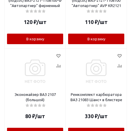
(подсос) ВАЗ-2121-1108100-Ф
(подсос) ВАЗ-2121-1108100
"Автопартнер" фирменный
"Автопартнер" AVP KR2121
120
₽
/шт
110
₽
/шт
В корзину
В корзину
Экономайзер ВАЗ 2107
Ремкомплект карбюратора
(большой)
ВАЗ 21083 Шанс+ в блистере
80
₽
/шт
330
₽
/шт