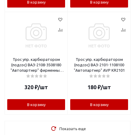
В корзину
В корзину
Трос упр. карбюратором
Трос упр. карбюратором
(подсос) ВАЗ-2108-3508180
(подсос) ВАЗ-2101-1108100
"Автопартнер" фирменный
"Автопартнер" AVP KR2101
AVP KR2108F
320
₽
/шт
180
₽
/шт
В корзину
В корзину
Показать еще