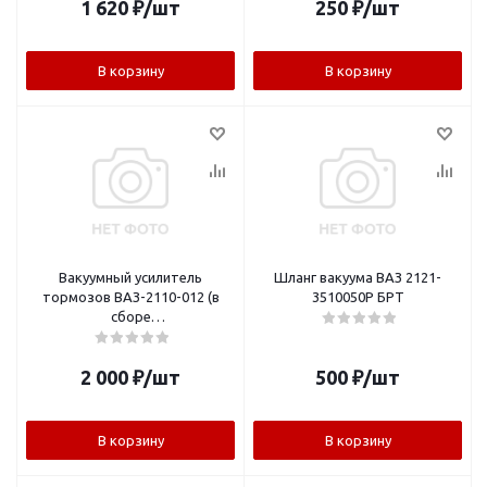
1 620
₽
/шт
250
₽
/шт
В корзину
В корзину
Вакуумный усилитель
Шланг вакуума ВАЗ 2121-
тормозов ВАЗ-2110-012 (в
3510050Р БРТ
сборе
цилиндр+бачок+датчик) от
ВАЗ 1118 "Брик-Базальт"
2 000
₽
/шт
500
₽
/шт
В корзину
В корзину