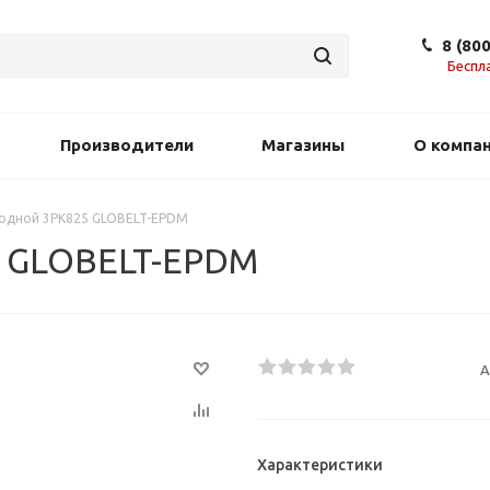
8 (80
Беспл
Производители
Магазины
О компа
водной 3PK825 GLOBELT-EPDM
5 GLOBELT-EPDM
А
Характеристики