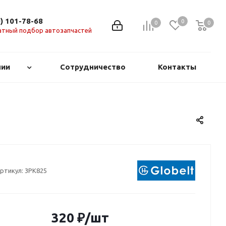
0) 101-78-68
0
0
0
0
атный подбор автозапчастей
нии
Сотрудничество
Контакты
ртикул:
3PK825
320
₽
/шт