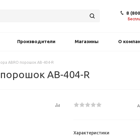
8 (80
Беспл
Производители
Магазины
О компа
тора ABRO порошок AB-404-R
 порошок AB-404-R
А
Характеристики