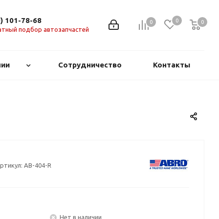
0) 101-78-68
0
0
0
0
атный подбор автозапчастей
нии
Сотрудничество
Контакты
ртикул:
AB-404-R
Нет в наличии