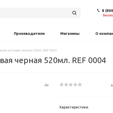
8 (80
Беспл
Производители
Магазины
О компа
ьная матовая черная 520мл. REF 0004
вая черная 520мл. REF 0004
А
Характеристики