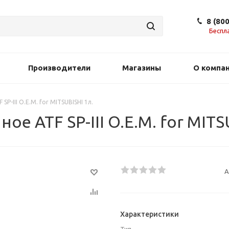
8 (80
Беспл
Производители
Магазины
О компа
P-III O.E.M. for MITSUBISHI 1л.
е ATF SP-III O.E.M. for MITS
А
Характеристики