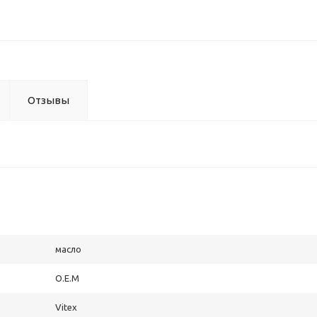
Отзывы
масло
O.E.M
Vitex