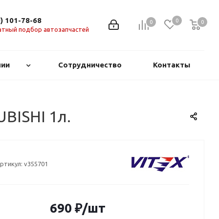
0) 101-78-68
0
0
0
0
атный подбор автозапчастей
нии
Сотрудничество
Контакты
UBISHI 1л.
ртикул:
v355701
690
₽
/шт