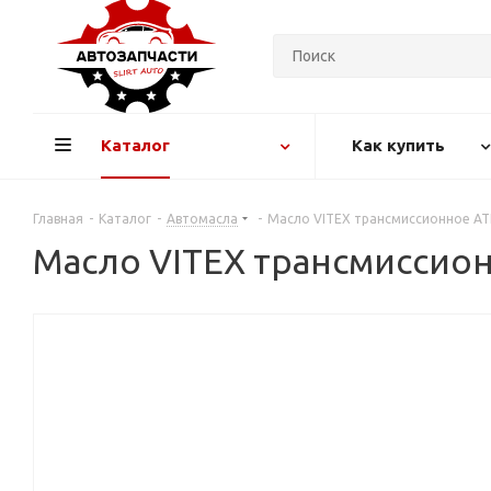
Каталог
Как купить
Главная
-
Каталог
-
Автомасла
-
Масло VITEX трансмиссионное ATF S
Масло VITEX трансмиссионно