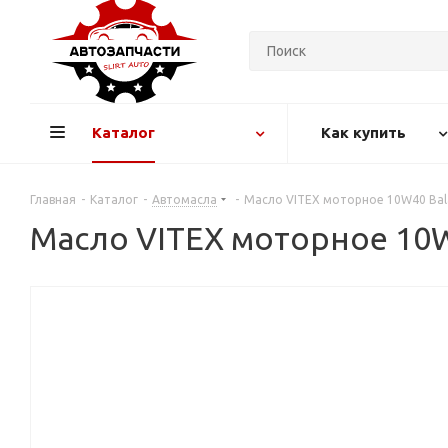
Каталог
Как купить
Главная
-
Каталог
-
Автомасла
-
Масло VITEX моторное 10W40 Balan
Масло VITEX моторное 10W4