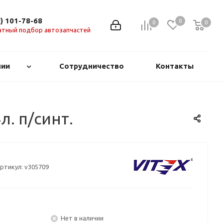
0) 101-78-68
0
0
0
0
атный подбор автозапчастей
нии
Сотрудничество
Контакты
. п/синт.
ртикул:
v305709
Нет в наличии