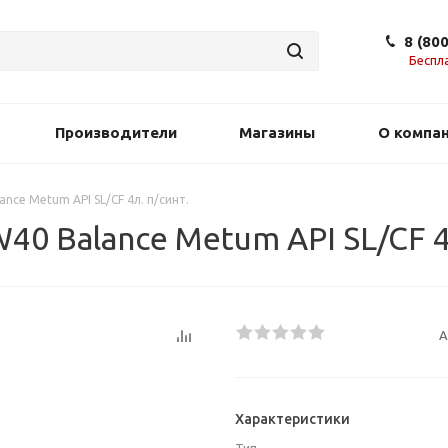
8 (80
Беспл
Производители
Магазины
О компа
ce Metum API SL/CF 4л. п/синт.
0 Balance Metum API SL/CF 4л
А
Характеристики