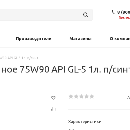
8 (80
Беспл
Производители
Магазины
О компа
0 API GL-5 1л. п/синт.
ое 75W90 API GL-5 1л. п/син
А
Характеристики