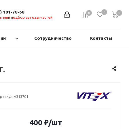
0) 101-78-68
0
0
0
0
атный подбор автозапчастей
нии
Сотрудничество
Контакты
т.
ртикул:
v313701
400
₽
/шт