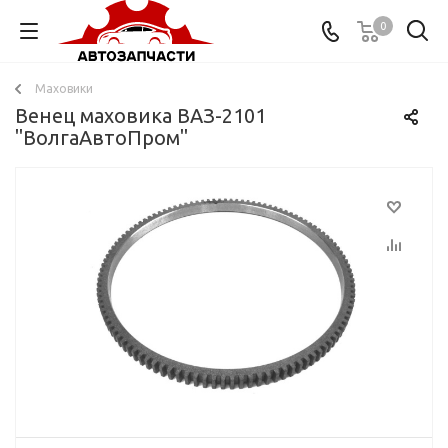
0
Маховики
Венец маховика ВАЗ-2101
"ВолгаАвтоПром"