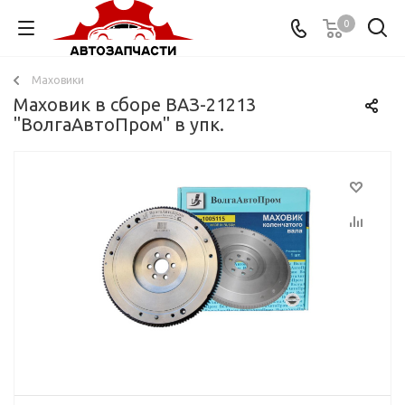
0
Маховики
Маховик в сборе ВАЗ-21213
"ВолгаАвтоПром" в упк.