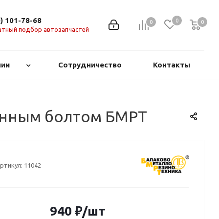
0) 101-78-68
0
0
0
0
атный подбор автозапчастей
нии
Сотрудничество
Контакты
линным болтом БМРТ
ртикул:
11042
940
₽
/шт