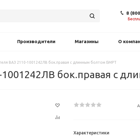
8 (80
Беспл
Производители
Магазины
О компа
теля ВАЗ 2110-1001242ЛВ бок.правая с длинным болтом БМРТ
0-1001242ЛВ бок.правая с д
А
Характеристики