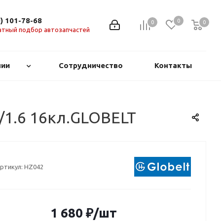
0) 101-78-68
0
0
0
0
атный подбор автозапчастей
нии
Сотрудничество
Контакты
4/1.6 16кл.GLOBELT
ртикул:
HZ042
1 680
₽
/шт