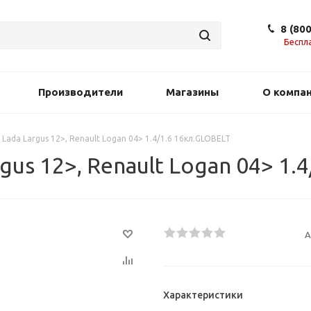
8 (80
Беспл
Производители
Магазины
О компа
Lada Largus 12>, Renault Logan 04> 1.4/1.6 16кл.GLOBELT
us 12>, Renault Logan 04> 1.
А
Характеристики