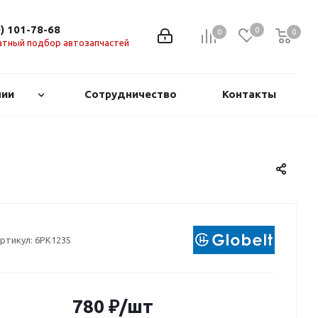
0) 101-78-68
0
0
0
0
атный подбор автозапчастей
нии
Сотрудничество
Контакты
ртикул:
6PK1235
780
₽
/шт