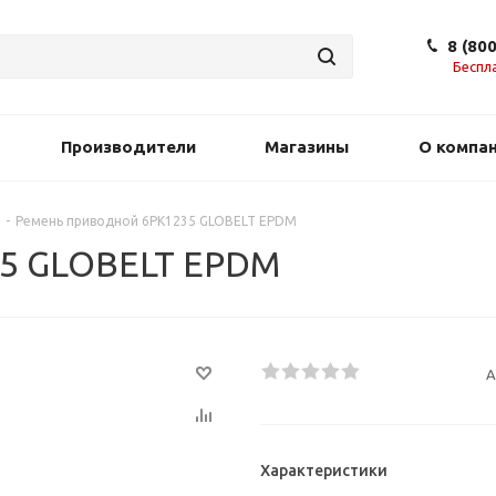
8 (80
Беспл
Производители
Магазины
О компа
-
Ремень приводной 6PK1235 GLOBELT EPDM
5 GLOBELT EPDM
А
Характеристики