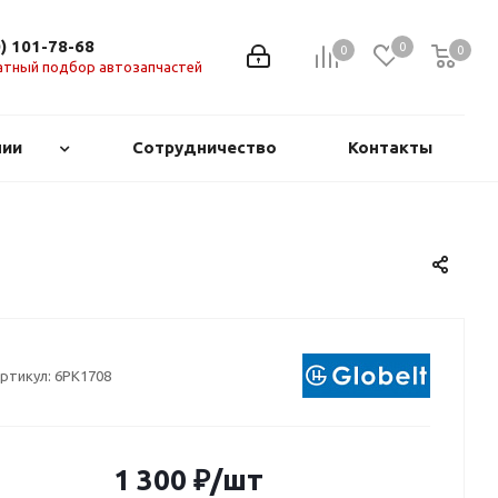
0) 101-78-68
0
0
0
0
атный подбор автозапчастей
нии
Сотрудничество
Контакты
ртикул:
6PK1708
1 300
₽
/шт