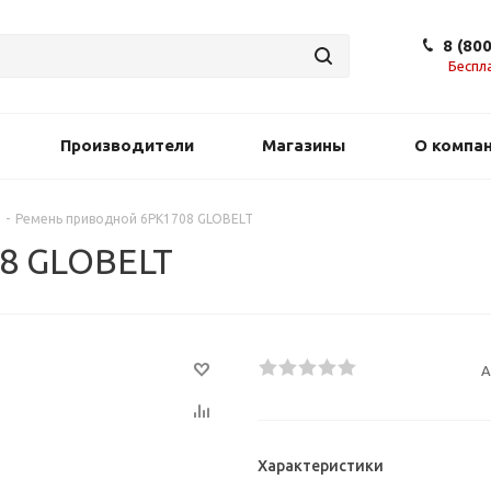
8 (80
Беспл
Производители
Магазины
О компа
-
Ремень приводной 6PK1708 GLOBELT
8 GLOBELT
А
Характеристики