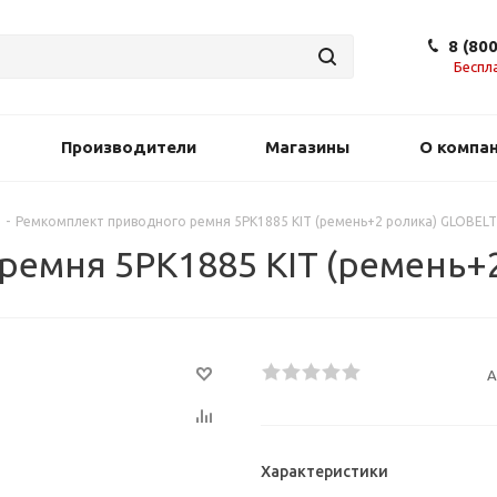
8 (80
Беспл
Производители
Магазины
О компа
-
Ремкомплект приводного ремня 5PK1885 KIT (ремень+2 ролика) GLOBELT
емня 5PK1885 KIT (ремень+
А
Характеристики