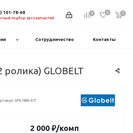
0) 101-78-68
0
0
0
0
атный подбор автозапчастей
нии
Сотрудничество
Контакты
2 ролика) GLOBELT
ртикул:
5PK1885 KIT
2 000
₽
/комп