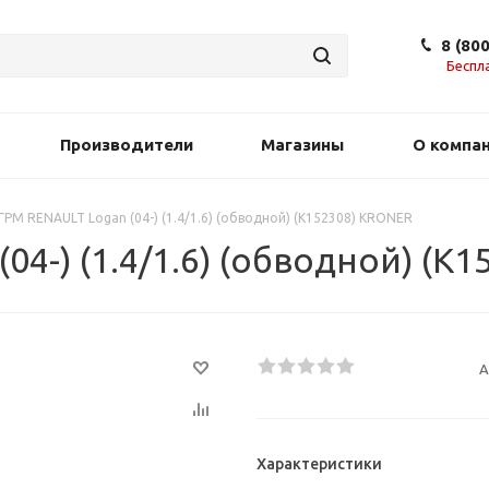
8 (80
Беспл
Производители
Магазины
О компа
ГРМ RENAULT Logan (04-) (1.4/1.6) (обводной) (K152308) KRONER
04-) (1.4/1.6) (обводной) (K
А
Характеристики