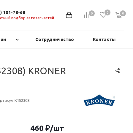
0) 101-78-68
0
0
0
0
атный подбор автозапчастей
нии
Сотрудничество
Контакты
152308) KRONER
ртикул:
K152308
460
₽
/шт