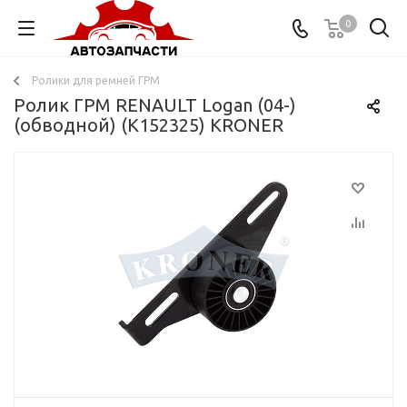
0
Ролики для ремней ГРМ
Ролик ГРМ RENAULT Logan (04-)
(обводной) (K152325) KRONER