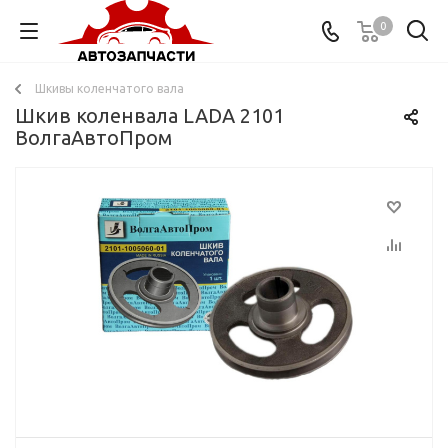
0
Шкивы коленчатого вала
Шкив коленвала LADA 2101
ВолгаАвтоПром