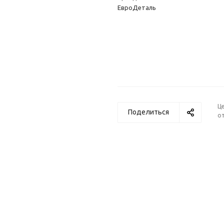
ЕвроДеталь
Ц
Поделиться
от