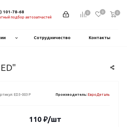
0) 101-78-68
0
0
0
0
атный подбор автозапчастей
нии
Сотрудничество
Контакты
"ED"
ртикул:
ED3-003 P
Производитель:
ЕвроДеталь
110
₽
/шт