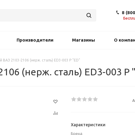
8 (80
Беспл
Производители
Магазины
О компа
 ВАЗ 2103-2106 (нерж. сталь) ED3-003 P "ED"
06 (нерж. сталь) ED3-003 P 
А
Характеристики
Бренд