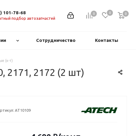
0) 101-78-68
0
0
0
0
атный подбор автозапчастей
нии
Сотрудничество
Контакты
е (к-т)
 2171, 2172 (2 шт)
ртикул:
AT10109