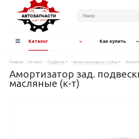
Каталог
Как купить
Главная
-
Каталог
-
Подвеска
-
Амортизаторы и стойки
-
Аморти
Амортизатор зад. подвески
масляные (к-т)