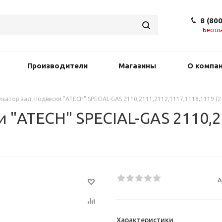
8 (80
Беспл
Производители
Магазины
О компа
затор зад. подвески "ATECH" SPECIAL-GAS 2110,2111,2112,1117,1118,1119 (
 "ATECH" SPECIAL-GAS 2110,2
А
Характеристики