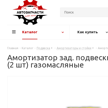
Каталог
Как купить
Главная
-
Каталог
-
Подвеска
-
Амортизаторы и стойки
-
Аморти
Амортизатор зад. подвески
(2 шт) газомасляные