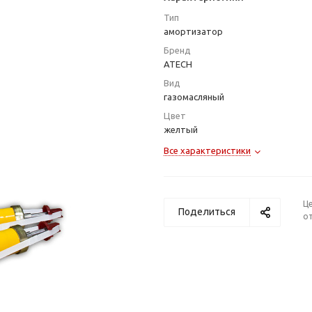
Тип
амортизатор
Бренд
ATECH
Вид
газомасляный
Цвет
желтый
Все характеристики
Ц
Поделиться
от