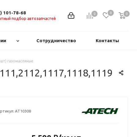
0) 101-78-68
0
0
0
0
атный подбор автозапчастей
нии
Сотрудничество
Контакты
2 шт) газомасляные
111,2112,1117,1118,1119
ртикул:
AT10308