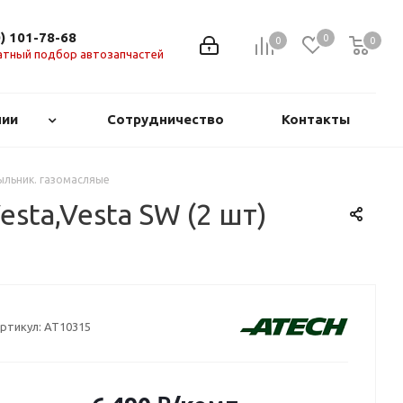
0) 101-78-68
0
0
0
0
атный подбор автозапчастей
нии
Сотрудничество
Контакты
пыльник. газомасляые
sta,Vesta SW (2 шт)
ртикул:
AT10315