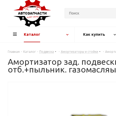
Каталог
Как купить
Главная
-
Каталог
-
Подвеска
-
Амортизаторы и стойки
-
Аморти
Амортизатор зад. подвески
отб.+пыльник. газомасля