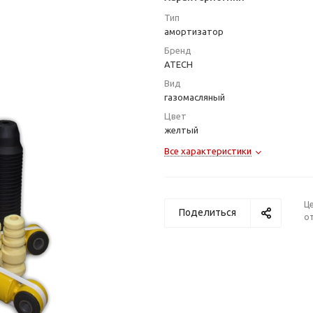
Тип
амортизатор
Бренд
ATECH
Вид
газомасляный
Цвет
желтый
Все характеристики
Ц
Поделиться
от