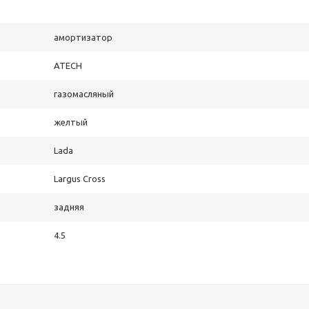
амортизатор
ATECH
газомасляный
желтый
Lada
Largus Cross
задняя
4.5