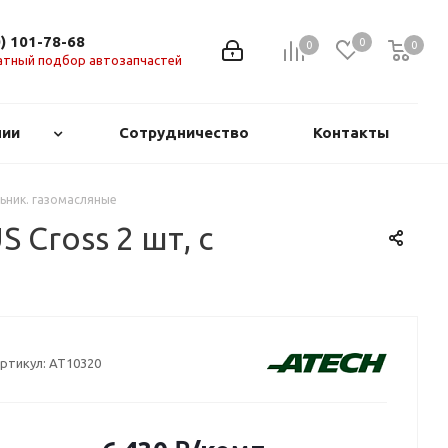
0) 101-78-68
0
0
0
0
атный подбор автозапчастей
нии
Сотрудничество
Контакты
льник. газомасляные
 Cross 2 шт, с
ртикул:
AT10320