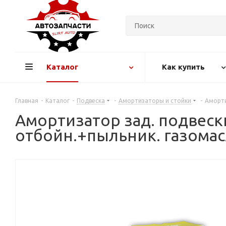
Каталог
Как купить
Главная
-
Каталог
-
Подвеска
-
Амортизаторы и стойки
-
Аморти
Амортизатор зад. подвески
отбойн.+пыльник. газома