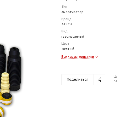
Тип
амортизатор
Бренд
ATECH
Вид
газомасляный
Цвет
желтый
Все характеристики
Ц
Поделиться
от