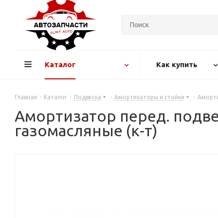
Каталог
Как купить
Главная
-
Каталог
-
Подвеска
-
Амортизаторы и стойки
-
Аморти
Амортизатор перед. подвес
газомасляные (к-т)