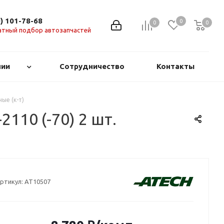
0) 101-78-68
0
0
0
0
атный подбор автозапчастей
нии
Сотрудничество
Контакты
ые (к-т)
110 (-70) 2 шт.
ртикул:
AT10507