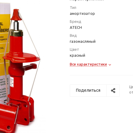
Тип
амортизатор
Бренд
ATECH
Вид
газомасляный
Цвет
красный
Все характеристики
Ц
Поделиться
от