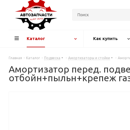
Каталог
Как купить
Главная
-
Каталог
-
Подвеска
-
Амортизаторы и стойки
-
Аморти
Амортизатор перед. подвес
отбойн+пыльн+крепеж га