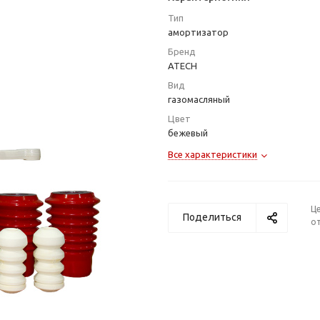
Тип
амортизатор
Бренд
ATECH
Вид
газомасляный
Цвет
бежевый
Все характеристики
Ц
Поделиться
от