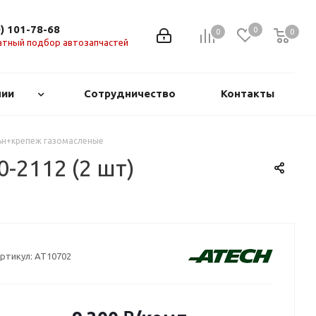
0) 101-78-68
0
0
0
0
атный подбор автозапчастей
нии
Сотрудничество
Контакты
льн+крепеж газомасленые
-2112 (2 шт)
ртикул:
AT10702