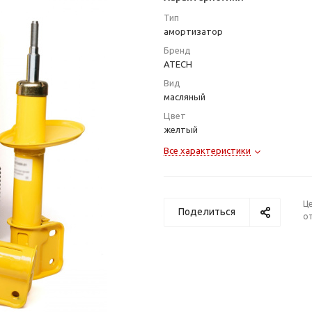
Тип
амортизатор
Бренд
ATECH
Вид
масляный
Цвет
желтый
Все характеристики
Ц
Поделиться
от