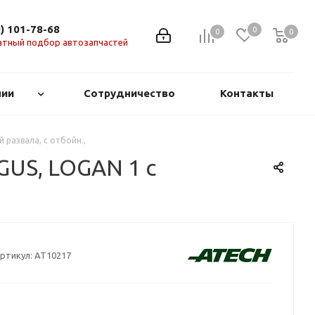
0) 101-78-68
0
0
0
0
атный подбор автозапчастей
нии
Сотрудничество
Контакты
 развала, с отбойн.,
GUS, LOGAN 1 c
ртикул:
AT10217