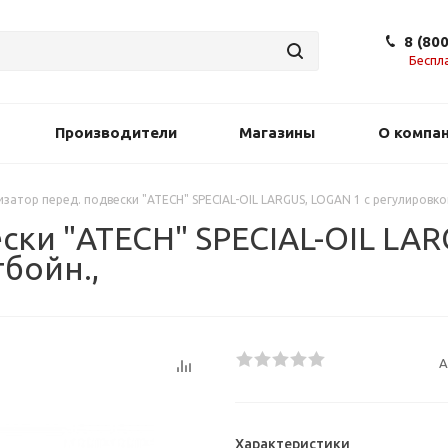
8 (80
Беспл
Производители
Магазины
О компа
затор перед. подвески "ATECH" SPECIAL-OIL LARGUS, LOGAN 1 c регулировкой
ски "ATECH" SPECIAL-OIL LAR
тбойн.,
А
Характеристики