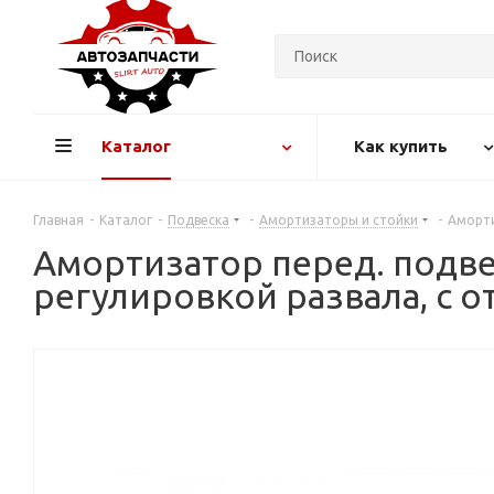
Каталог
Как купить
Главная
-
Каталог
-
Подвеска
-
Амортизаторы и стойки
-
Аморти
Амортизатор перед. подве
регулировкой развала, с о