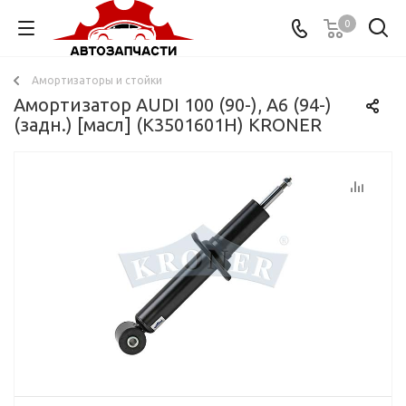
0
Амортизаторы и стойки
Амортизатор AUDI 100 (90-), A6 (94-)
(задн.) [масл] (K3501601H) KRONER