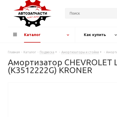
Каталог
Как купить
Главная
-
Каталог
-
Подвеска
-
Амортизаторы и стойки
-
Амортиз
Амортизатор CHEVROLET Lacet
(K3512222G) KRONER