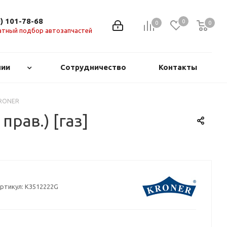
0) 101-78-68
0
0
0
0
атный подбор автозапчастей
нии
Сотрудничество
Контакты
 KRONER
прав.) [газ]
ртикул:
K3512222G