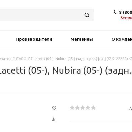
8 (80
Беспл
Производители
Магазины
О компа
атор CHEVROLET Lacetti (05-), Nubira (05-) (задн. прав.) [газ] (K3512222G)
ti (05-), Nubira (05-) (задн. 
А