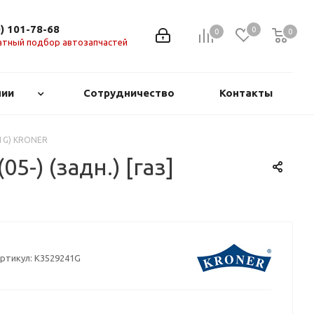
0) 101-78-68
0
0
0
0
атный подбор автозапчастей
нии
Сотрудничество
Контакты
241G) KRONER
5-) (задн.) [газ]
ртикул:
K3529241G