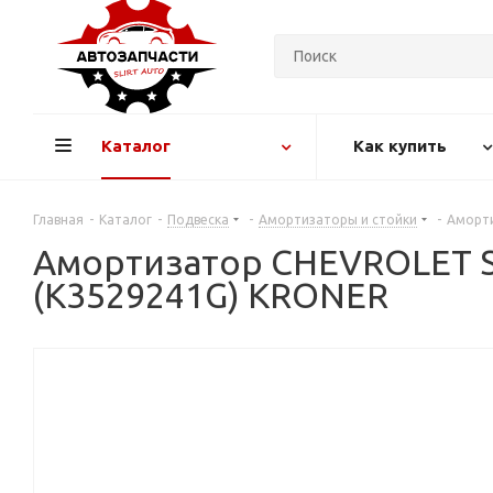
Каталог
Как купить
Главная
-
Каталог
-
Подвеска
-
Амортизаторы и стойки
-
Аморти
Амортизатор CHEVROLET Spark
(K3529241G) KRONER