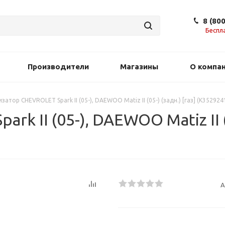
8 (80
Беспл
Производители
Магазины
О компа
затор CHEVROLET Spark II (05-), DAEWOO Matiz II (05-) (задн.) [газ] (K3529
 II (05-), DAEWOO Matiz II (0
А