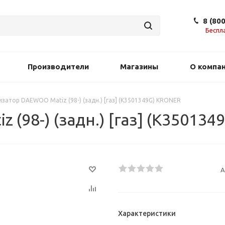
8 (80
Беспл
Производители
Магазины
О компа
затор DAEWOO Matiz (98-) (задн.) [газ] (K3501349G) KRONER
(98-) (задн.) [газ] (K35013
А
Характеристики