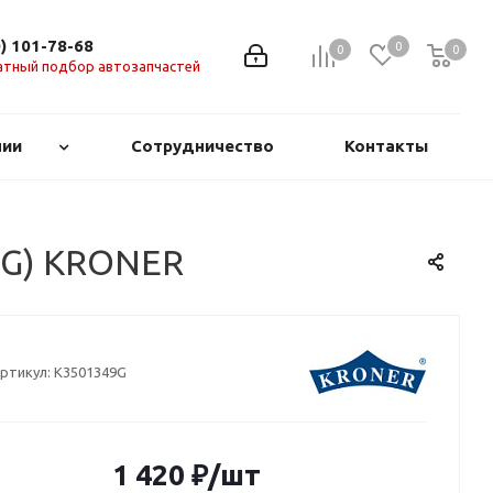
0) 101-78-68
0
0
0
0
атный подбор автозапчастей
нии
Сотрудничество
Контакты
49G) KRONER
ртикул:
K3501349G
1 420
₽
/шт