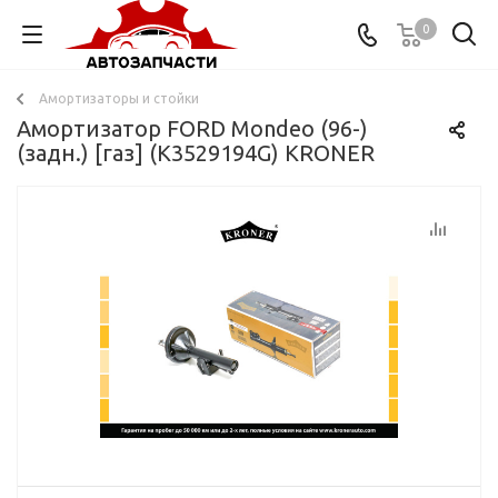
0
Амортизаторы и стойки
Амортизатор FORD Mondeo (96-)
(задн.) [газ] (K3529194G) KRONER